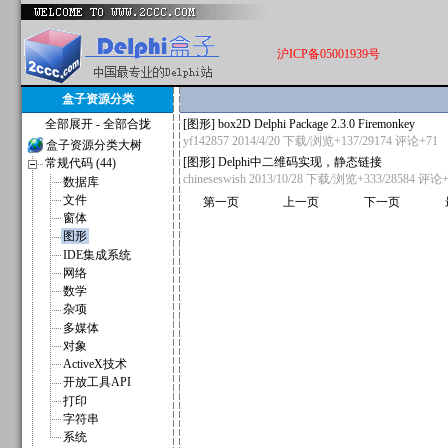
沪ICP备05001939号
盒子资源分类
全部展开
-
全部合拢
[
图形
]
box2D Delphi Package 2.3.0 Firemonkey
yf142857
2014/4/20 下载/浏览+137/29174
评论+71
盒子资源分类大树
[
图形
]
Delphi中二维码实现，静态链接
常规代码 (44)
chineseswish
2013/10/28 下载/浏览+333/28584
评论+
数据库
文件
第一页
上一页
下一页
窗体
图形
IDE集成系统
网络
数学
杂项
多媒体
对象
ActiveX技术
开放工具API
打印
字符串
系统