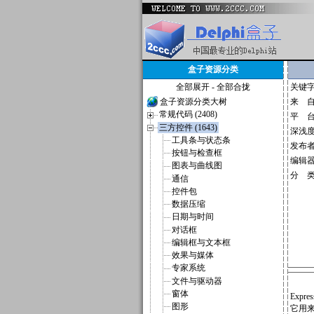
盒子资源分类
全部展开
-
全部合拢
关键
盒子资源分类大树
来 
常规代码 (2408)
平 
三方控件 (1643)
深浅
工具条与状态条
发布
按钮与检查框
编辑
图表与曲线图
分 
通信
控件包
数据压缩
日期与时间
对话框
编辑框与文本框
效果与媒体
专家系统
文件与驱动器
窗体
Expr
图形
它用