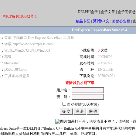
DELPHI盒子
|
盒子文章
|
盒子问答悬
粤ICP备10103342号-1
繁體中文
精品专区
|
|
奖励公告栏
|
DevExpress ExpressBars Suite v5.4
字：
菜单 浮现窗口 Dev ExpressBars eBars 工具条
自：
转载,http://www.devexpress.com/
台：
Win9x,Win2k/XP/NT,Win2003
下载所需：
0
火柴
度：
高级
完成时间：
2005/6/26
者：
blueyestar
发布时间：
2005/7/27
器：
D567/D9/CB56
语 种：
ENGLISH
类：
工具条与状态条
下载浏览：
6970/24991
登陆以后才能下载
用户名：
密 码：
自动登陆(30天有效)
essBars Suite是一款DELPHI 7/Borland C++ Builder 6环境中使用的具有本地源代码的控
来帮助编程人员创建风格时尚的程序工具栏、菜单、浮现窗口。