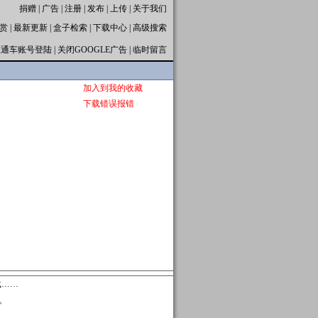
捐赠
|
广告
|
注册
|
发布
|
上传
|
关于我们
赏
|
最新更新
|
盒子检索
|
下载中心
|
高级搜索
直通车账号登陆
|
关闭GOOGLE广告
|
临时留言
加入到我的收藏
下载错误报错
件。