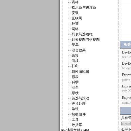
表格
指示条与进度条
安装
互联网
标签
网络
列表与选项框
列表视图与树视图
相关
菜单
混合效果
DevEx
杂项
registe
面板
DevEx
打印
blueye
属性编辑器
Expre
报表
jemsn
科学
Expres
安全
cjrb
20
形状
Expre
筛选与滚动
manto
声音处理
系统
切换组件
共有评
工具
hhzxe
数据库
似乎
演示文档 (746)