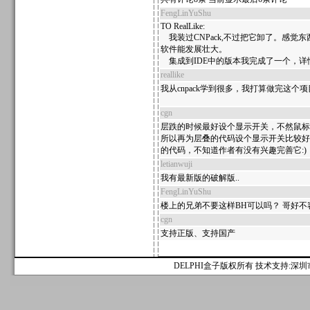
FengLinYuShu
TO RealLike:
我装过CNPack,不过把它卸了。感觉
软件能发展壮大。
集成到IDE中的版本我完成了一个，详情请
reallike
我从cnpack学到很多，我打算做完这个
cgn
层跌的时候最好设个显示开关，不然鼠标
所以再为层叠的代码设个显示开关比较好
的代码，不知道作者有没有兴趣完善它:)
letianwuji
我有最新版的破解版..
FengLinYuShu
楼上的兄弟不要这样BH可以吗？ 哥好
cgn
支持正版、支持国产
DELPHI盒子版权所有 技术支持:深圳市麟