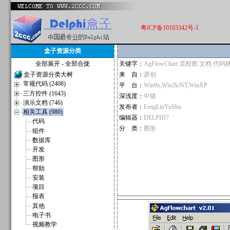
粤ICP备10103342号-1
盒子资源分类
全部展开
-
全部合拢
关键字：
AgFlowChart 流程图 文档 代
盒子资源分类大树
来 自：
原创
常规代码 (2408)
平 台：
Win9x,Win2k/NT,WinXP
三方控件 (1643)
深浅度：
中级
演示文档 (746)
发布者：
FengLinYuShu
相关工具 (980)
编辑器：
DELPHI7
代码
分 类：
图形
组件
数据库
开发
图形
帮助
安装
项目
报表
其他
电子书
视频教学