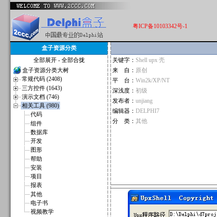
粤ICP备10103342号-1
盒子资源分类
全部展开
-
全部合拢
关键字：
Shell upx 壳
盒子资源分类大树
来 自：
原创
常规代码 (2408)
平 台：
Win2k/XP/NT
三方控件 (1643)
深浅度：
初级
演示文档 (746)
发布者：
unjiang
相关工具 (980)
编辑器：
DELPHI7
代码
分 类：
其他
组件
数据库
开发
图形
帮助
安装
项目
报表
其他
电子书
视频教学