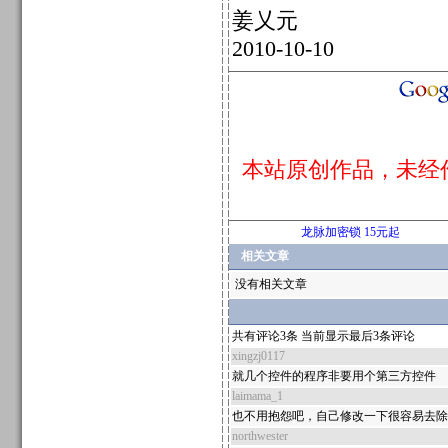
姜乂元
2010-10-10
本站原创作品，未经
龙脉加密锁 15元起
相关文章
没有相关文章
共有评论3条 当前显示最后3条评论
xingzj0117
就几个控件的程序非要用个第三方控件
laimama_1
也不用抱怨吧，自己修改一下很容易去除
northwester