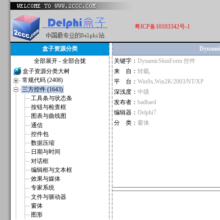
粤ICP备10103342号-1
盒子资源分类
Dynamic
全部展开
-
全部合拢
关键字：
DynamicSkinForm 控件
盒子资源分类大树
来 自：
转载,
常规代码 (2408)
平 台：
Win9x,Win2K/2003/NT/XP
三方控件 (1643)
深浅度：
中级
工具条与状态条
发布者：
badhard
按钮与检查框
编辑器：
Delphi7
图表与曲线图
分 类：
窗体
通信
控件包
数据压缩
日期与时间
对话框
编辑框与文本框
效果与媒体
专家系统
文件与驱动器
窗体
图形