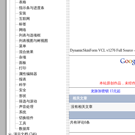
表格
指示条与进度条
安装
互联网
标签
网络
列表与选项框
列表视图与树视图
菜单
DynamicSkinForm VCL v1276 Full Source -
混合效果
杂项
面板
打印
属性编辑器
报表
本站原创作品，未经
科学
安全
龙脉加密锁 15元起
形状
相关文章
筛选与滚动
声音处理
没有相关文章
系统
切换组件
共有评论0条
工具
数据库
演示文档 (746)