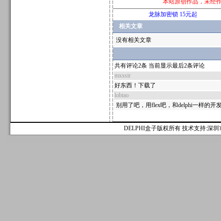
本站原创作品，未经
龙脉加密锁 15元起
相关文章
没有相关文章
共有评论2条 当前显示最后2条评论
mxxsir
好东西！下载了
lobtao
别用了吧，用flex吧，和delphi一样
DELPHI盒子版权所有 技术支持:深圳市麟