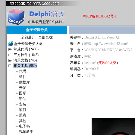
粤ICP备10103342号-1
盒子资源分类
全部展开
-
全部合拢
关键字：
Delphi XE, IntraWeb XI
盒子资源分类大树
来 自：
转载,http://www.ebob42.com/
常规代码 (2408)
平 台：
Win2K/2003/NT/XP,Vista/WIN7
三方控件 (1643)
深浅度：
中级
演示文档 (746)
发布者：
helpme5
(
奖励50火柴
)
相关工具 (980)
编辑器：
DelphiXE
代码
分 类：
电子书
组件
数据库
开发
图形
帮助
安装
项目
报表
其他
电子书
视频教学