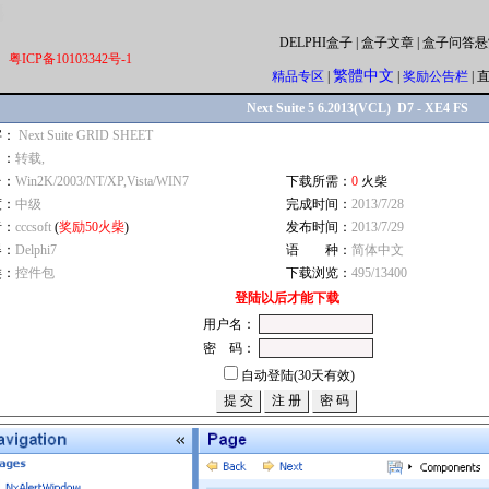
DELPHI盒子
|
盒子文章
|
盒子问答悬
粤ICP备10103342号-1
繁體中文
精品专区
|
|
奖励公告栏
|
Next Suite 5 6.2013(VCL) D7 - XE4 FS
字：
Next Suite GRID SHEET
自：
转载,
台：
Win2K/2003/NT/XP,Vista/WIN7
下载所需：
0
火柴
度：
中级
完成时间：
2013/7/28
者：
cccsoft
(
奖励50火柴
)
发布时间：
2013/7/29
器：
Delphi7
语 种：
简体中文
类：
控件包
下载浏览：
495/13400
登陆以后才能下载
用户名：
密 码：
自动登陆(30天有效)