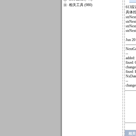
相关工具 (980)
613
具体控件
strNex
strNext
strNext
strNext
Jun 20
-------
NextGr
--
added:
fixed:
change
fixed: 
NxDate
--
change
相关