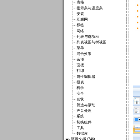
表格
指示条与进度条
安装
互联网
标签
网络
列表与选项框
列表视图与树视图
菜单
混合效果
杂项
面板
打印
属性编辑器
报表
科学
安全
形状
筛选与滚动
声音处理
系统
切换组件
工具
数据库
演示文档 (746)