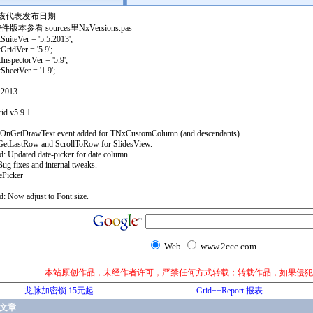
应该代表发布日期
版本参看 sources里NxVersions.pas
tSuiteVer = '5.5.2013';
GridVer = '5.9';
InspectorVer = '5.9';
SheetVer = '1.9';
 2013
---
id v5.9.1
 OnGetDrawText event added for TNxCustomColumn (and descendants).
 GetLastRow and ScrollToRow for SlidesView.
d: Updated date-picker for date column.
Bug fixes and internal tweaks.
Picker
d: Now adjust to Font size.
Web
www.2ccc.com
本站原创作品，未经作者许可，严禁任何方式转载；转载作品，如果侵犯
龙脉加密锁 15元起
Grid++Report 报表
文章