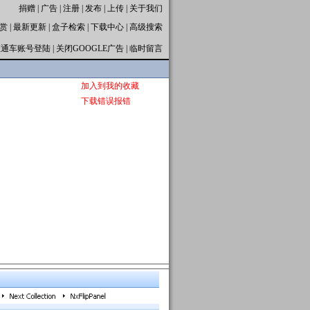
捐赠
|
广告
|
注册
|
发布
|
上传
|
关于我们
赏
|
最新更新
|
盒子检索
|
下载中心
|
高级搜索
直通车账号登陆
|
关闭GOOGLE广告
|
临时留言
加入到我的收藏
下载错误报错