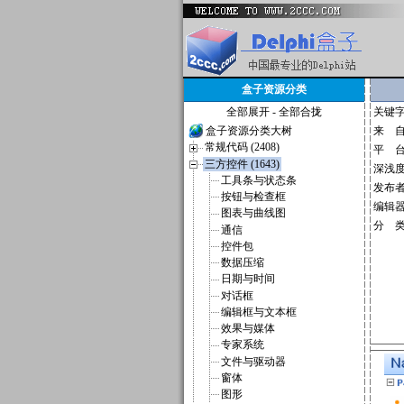
盒子资源分类
全部展开
-
全部合拢
关键
盒子资源分类大树
来 
常规代码 (2408)
平 
三方控件 (1643)
深浅
工具条与状态条
发布
按钮与检查框
编辑
图表与曲线图
分 
通信
控件包
数据压缩
日期与时间
对话框
编辑框与文本框
效果与媒体
专家系统
文件与驱动器
窗体
图形