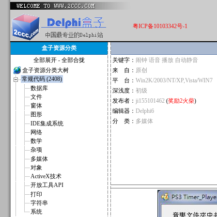
粤ICP备10103342号-1
盒子资源分类
全部展开
-
全部合拢
关键字：
闹钟 语音 播放 自动静音
盒子资源分类大树
来 自：
原创
常规代码 (2408)
平 台：
Win2K/2003/NT/XP,Vista/WIN7
数据库
深浅度：
初级
文件
发布者：
ji155101462
(
奖励2火柴
)
窗体
编辑器：
Delphi6
图形
分 类：
多媒体
IDE集成系统
网络
数学
杂项
多媒体
对象
ActiveX技术
开放工具API
打印
字符串
系统