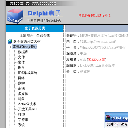
粤ICP备10103342号-1
盒子资源分类
全部展开
-
全部合拢
关键字：
MP3标签信息读写以及读取MP
盒子资源分类大树
来 自：
转载,http://www.torry.net/
常规代码 (2408)
平 台：
Win2K/2003/NT/XP,Vista/WIN7
数据库
深浅度：
中级
文件
发布者：
w3k
(
奖励50火柴
)
窗体
编辑器：
D7,D2007以及更高版本
图形
分 类：
多媒体
IDE集成系统
网络
数学
杂项
多媒体
对象
ActiveX技术
开放工具API
打印
字符串
系统