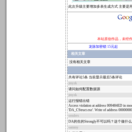
此次升级主要增加多表生成方式 主要是用来
本站原创作品，未经
龙脉加密锁 15元起
相关文章
没有相关文章
共有评论5条 当前显示最后5条评论
jmyzk
请问如何配置数据源
jmyzk
运行报错出错
Access violation at address 009484ED in mo
'DA_CStruct.exe'. Write of address 0000000
senders
DA的生的Strongly不可以吗？这个做什
sammy