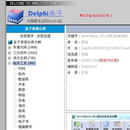
粤ICP备10103342号-1
盒子资源分类
全部展开
-
全部合拢
关键字：
RemObjects ,DA,结构,实体结构
盒子资源分类大树
来 自：
原创
常规代码 (2408)
平 台：
Win2K/2003/NT/XP,WIN8,Vista/
三方控件 (1643)
深浅度：
初级
演示文档 (746)
发布者：
tp26021340
(
奖励50火柴
)
相关工具 (980)
编辑器：
DelphiXE2
代码
分 类：
开发
组件
数据库
开发
图形
帮助
安装
项目
报表
其他
电子书
视频教学