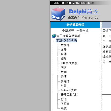
盒子资源分类
全部展开
-
全部合拢
关键
盒子资源分类大树
来 
常规代码 (2408)
平 
数据库
深浅
文件
发布
窗体
编辑
图形
分 
IDE集成系统
网络
数学
杂项
多媒体
对象
ActiveX技术
开放工具API
打印
字符串
系统