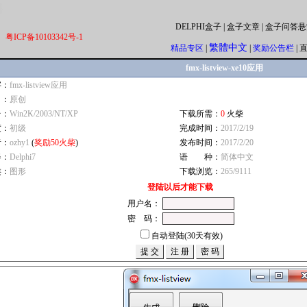
DELPHI盒子
|
盒子文章
|
盒子问答悬
粤ICP备10103342号-1
繁體中文
精品专区
|
|
奖励公告栏
|
fmx-listview-xe10应用
字：
fmx-listview应用
自：
原创
台：
Win2K/2003/NT/XP
下载所需：
0
火柴
度：
初级
完成时间：
2017/2/19
者：
ozhy1
(
奖励50火柴
)
发布时间：
2017/2/20
器：
Delphi7
语 种：
简体中文
类：
图形
下载浏览：
265/9111
登陆以后才能下载
用户名：
密 码：
自动登陆(30天有效)