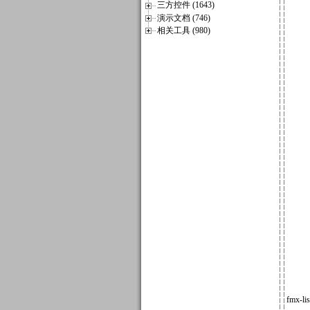
三方控件 (1643)
演示文档 (746)
相关工具 (980)
fmx-l