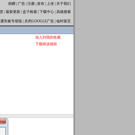
捐赠
|
广告
|
注册
|
发布
|
上传
|
关于我们
赏
|
最新更新
|
盒子检索
|
下载中心
|
高级搜索
直通车账号登陆
|
关闭GOOGLE广告
|
临时留言
加入到我的收藏
下载错误报错