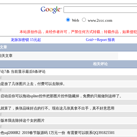
Web
www.2ccc.com
本站原创作品，未经作者许可，严禁任何方式转载；转载作品，如果侵犯
龙脉加密锁 15元起
Grid++Report 报表
文章
相关文章
相关评论
论7条 当前显示最后6条评论
f
的是放了几张图片上去，付费可以去除掉。
f
启动后你可以拖动spliter控件把那图片控件隐藏掉，免费的只能做到这样了。
也就算了，换张品味好点的行不。现在这几张真拿不出手，真不好意思用
f
个版本我去除掉这个女的图片
f
色sql2008R2 2019春节版源码 1万元一份 有需要可以联系QQ391825501