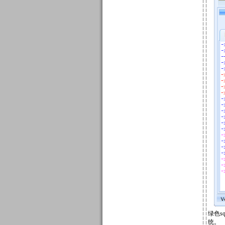
绿色sq
统。