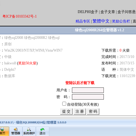
DELPHI盒子
|
盒子文章
|
盒子问答悬
粤ICP备10103342号-1
繁體中文
精品专区
|
|
奖励公告栏
|
绿色sql2008R264位管理器 v1.2
字：
绿色sql2008 绿色sql2008R2 绿色sql
自：
原创
台：
Win2K/2003/NT/XP,WIN8,Vista/WIN7
下载所需：
0
火柴
度：
中级
完成时间：
2017/3/10
者：
hakwolf
(
奖励50火柴
)
发布时间：
2017/3/15
器：
Delphi7
语 种：
简体中文
类：
数据库
下载浏览：
110/12239
登陆以后才能下载
用户名：
密 码：
自动登陆(30天有效)