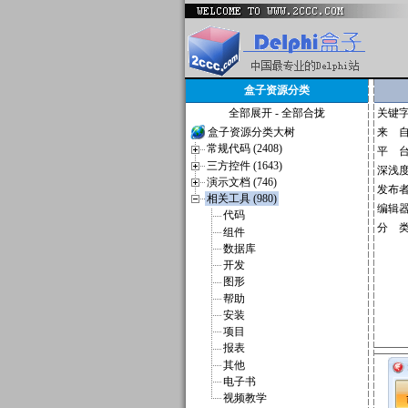
盒子资源分类
全部展开
-
全部合拢
关键
盒子资源分类大树
来 
常规代码 (2408)
平 
三方控件 (1643)
深浅
演示文档 (746)
发布
相关工具 (980)
编辑
代码
分 
组件
数据库
开发
图形
帮助
安装
项目
报表
其他
电子书
视频教学