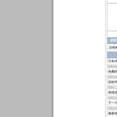
相关
没有
共有评
hakwol
免费
hakwol
在软件
littley
色情
hakwol
下一
hakwol
最新绿