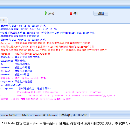
l2008R264位管理器 sqlserver密码是sql .使用前请看附带使用前的文档说明。本软件可运行于w