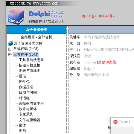
粤ICP备10103342号-1
盒子资源分类
全部展开
-
全部合拢
关键字：
咏南下拉列表选择控件
盒子资源分类大树
来 自：
原创
常规代码 (2408)
平 台：
Win9x,Win2K/2003/NT/XP,Vista
三方控件 (1643)
深浅度：
中级
工具条与状态条
发布者：
hnxxcxg
(
奖励50火柴
)
按钮与检查框
编辑器：
Delphi7
图表与曲线图
分 类：
编辑框与文本框
通信
控件包
数据压缩
日期与时间
对话框
编辑框与文本框
效果与媒体
专家系统
文件与驱动器
窗体
图形