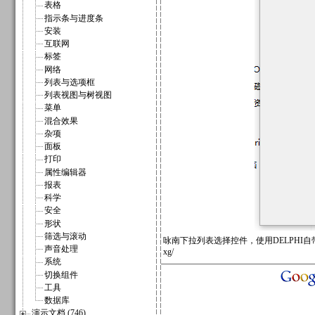
表格
指示条与进度条
安装
互联网
标签
网络
列表与选项框
列表视图与树视图
菜单
混合效果
杂项
面板
打印
属性编辑器
报表
科学
安全
形状
筛选与滚动
咏南下拉列表选择控件，使用DELPHI自带的基
声音处理
xg/
系统
切换组件
工具
数据库
演示文档 (746)