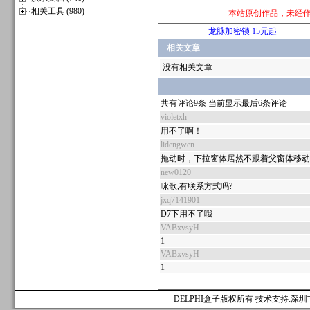
相关工具 (980)
本站原创作品，未经
龙脉加密锁 15元起
相关文章
没有相关文章
共有评论9条 当前显示最后6条评论
violetxh
用不了啊！
lidengwen
拖动时，下拉窗体居然不跟着父窗体移动
new0120
咏歌,有联系方式吗?
jxq7141901
D7下用不了哦
VABxvsyH
1
VABxvsyH
1
DELPHI盒子版权所有 技术支持:深圳市麟