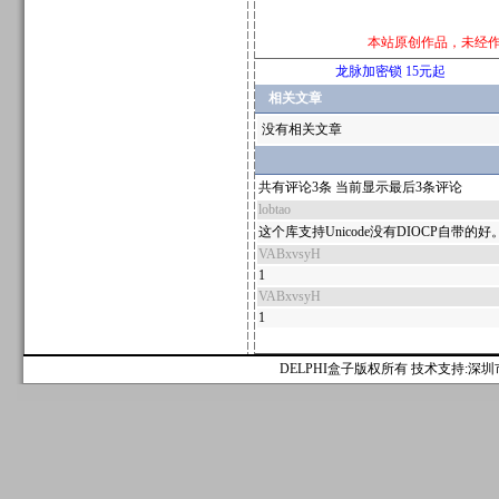
本站原创作品，未经
龙脉加密锁 15元起
相关文章
没有相关文章
共有评论3条 当前显示最后3条评论
lobtao
这个库支持Unicode没有DIOCP自带的好
VABxvsyH
1
VABxvsyH
1
DELPHI盒子版权所有 技术支持:深圳市麟