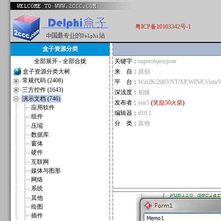
粤ICP备10103342号-1
盒子资源分类
全部展开
-
全部合拢
关键字：
superobject,json
盒子资源分类大树
来 自：
原创
常规代码 (2408)
平 台：
Win2K/2003/NT/XP,WIN8,Vista/
三方控件 (1643)
深浅度：
初级
演示文档 (746)
发布者：
star5
(
奖励50火柴
)
应用软件
编辑器：
d10.1
组件
分 类：
其他
压缩
数据库
窗体
硬件
互联网
媒体与图形
网络
系统
其他
绘图
插件