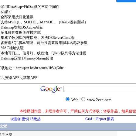
采用DataSnap+FirDac做的三层中间件
的功能：
、全部采用接口化通讯
支持MSSQL、SQLITE、MYSQL，（Oracle没有测试）
atasnap增加DSAuther验证
、多几账套数据库连接方式
集成了数据库的连接池，方法DSServerClass池
、多账套SQL脚本管理，前台只需要调用脚本名称及参数
MAC地址认证
本地写日志、信号灯、线程池、Queue队列等方法使用
atasnap压缩TMemoryStream传输
载地址：http://pan.baidu.com/s/1kVgG6iz
C＼安卓APP＼苹果APP
Web
www.2ccc.com
本站原创作品，未经作者许可，严禁任何方式转载；转载作品，如果侵犯
龙脉加密锁 15元起
Grid++Report 报表
文章
相关文章