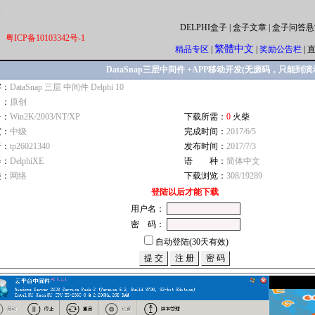
DELPHI盒子
|
盒子文章
|
盒子问答悬
粤ICP备10103342号-1
繁體中文
精品专区
|
|
奖励公告栏
|
DataSnap三层中间件 +APP移动开发(无源码，只能到
字：
DataSnap 三层 中间件 Delphi 10
自：
原创
台：
Win2K/2003/NT/XP
下载所需：
0
火柴
度：
中级
完成时间：
2017/6/5
者：
tp26021340
发布时间：
2017/7/3
器：
DelphiXE
语 种：
简体中文
类：
网络
下载浏览：
308/19289
登陆以后才能下载
用户名：
密 码：
自动登陆(30天有效)