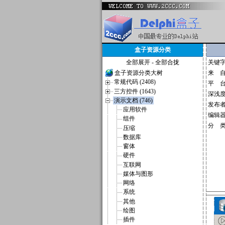
盒子资源分类
全部展开
-
全部合拢
关键
盒子资源分类大树
来 
常规代码 (2408)
平 
三方控件 (1643)
深浅
演示文档 (746)
发布
应用软件
编辑
组件
分 
压缩
数据库
窗体
硬件
互联网
媒体与图形
网络
系统
其他
绘图
插件