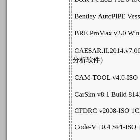
Bentley AutoPIPE Vesse
BRE ProMax v2.0 
CAESAR.II.2014.v7.
分析软件）
CAM-TOOL v4.0-I
CarSim v8.1 Build 81
CFDRC v2008-ISO 1
Code-V 10.4 SP1-ISO