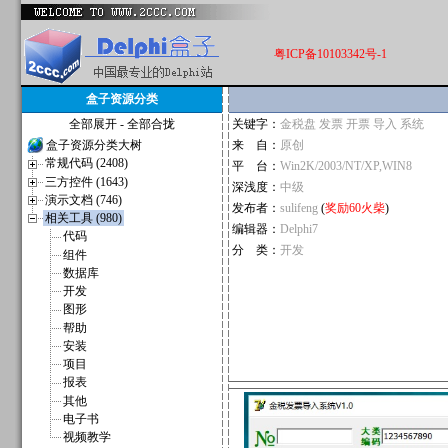
粤ICP备10103342号-1
盒子资源分类
全部展开
-
全部合拢
关键字：
金税盘 发票 开票 导入 系统
盒子资源分类大树
来 自：
原创
常规代码 (2408)
平 台：
Win2K/2003/NT/XP,WIN8
三方控件 (1643)
深浅度：
中级
演示文档 (746)
发布者：
sulifeng
(
奖励60火柴
)
相关工具 (980)
编辑器：
Delphi7
代码
分 类：
开发
组件
数据库
开发
图形
帮助
安装
项目
报表
其他
电子书
视频教学