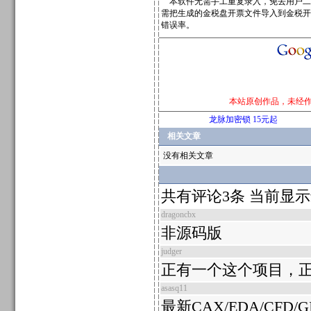
本软件无需手工重复录入，免去用户二次
需把生成的金税盘开票文件导入到金税开
错误率。
本站原创作品，未经
龙脉加密锁 15元起
相关文章
没有相关文章
共有评论3条 当前显
dragoncbx
非源码版
judger
正有一个这个项目，正
asasq11
最新CAX/EDA/CFD