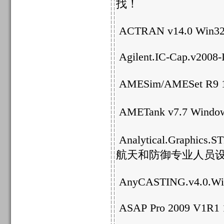
找！
ACTRAN v14.0 Win32
Agilent.IC-Cap.v2008
AMESim/AMESet
AMETank v7.7 Win
Analytical.Grap
航天和防御专业人员
AnyCASTING.v4.0.Wi
ASAP Pro 2009 V1R1