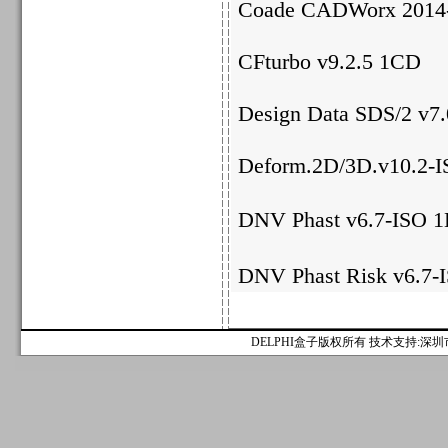
Coade CADWorx 2014
CFturbo v9.2.5 1CD
Design Data SDS/2 v7
Deform.2D/3D.v10.2-
DNV Phast v6.7-
DNV Phast Risk v6.
DELPHI盒子版权所有 技术支持:深圳市麟