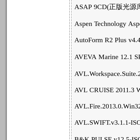
ASAP 9CD(正版光源
Aspen Technology Asp
AutoForm R2 Plus v4.
AVEVA Marine 12
AVL.Workspace.Suite.
AVL CRUISE 2011.3 W
AVL.Fire.2013.0.Win
AVL.SWIFT.v3.1.1-IS
B&K PULSE v12.