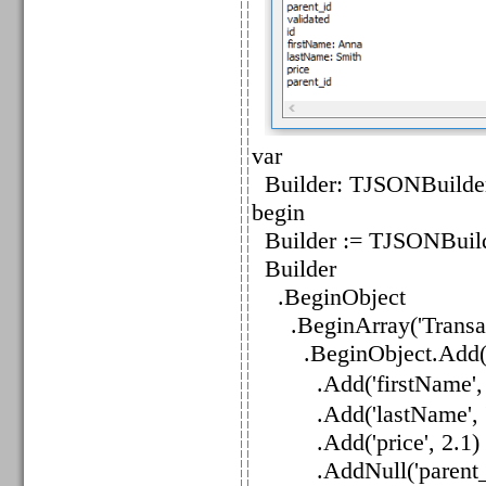
var
Builder: TJSONBuilde
begin
Builder := TJSONBuild
Builder
.BeginObject
.BeginArray('Transac
.BeginObject.Add('i
.Add('firstName',
.Add('lastName', '
.Add('price', 2.1)
.AddNull('parent_i