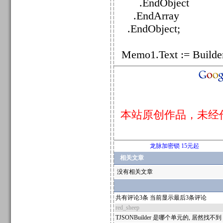
.EndObject
.EndArray
.EndObject;
Memo1.Text := Builde
本站原创作品，未经
龙脉加密锁 15元起
相关文章
没有相关文章
共有评论3条 当前显示最后3条评论
red_sheep
TJSONBuilder 是哪个单元的, 居然找不到 