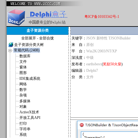
粤ICP备10103342号-1
盒子资源分类
全部展开
-
全部合拢
关键字：
JSON 新特性 TJSONBuilder
盒子资源分类大树
来 自：
原创
常规代码 (2408)
平 台：
Win2K/2003/NT/XP
数据库
深浅度：
中级
文件
发布者：
earthsbest
(
奖励50火柴
)
窗体
编辑器：
Delphi7
图形
分 类：
文件
IDE集成系统
网络
数学
杂项
多媒体
对象
ActiveX技术
开放工具API
打印
字符串
系统