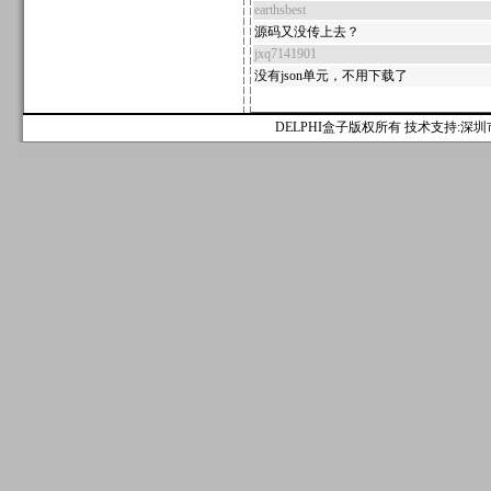
earthsbest
源码又没传上去？
jxq7141901
没有json单元，不用下载了
DELPHI盒子版权所有 技术支持:深圳市麟