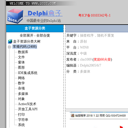
粤ICP备10103342号-1
盒子资源分类
全部展开
-
全部合拢
关键字：
抽签程序，随机不重复
盒子资源分类大树
来 自：
原创
常规代码 (2408)
平 台：
WIN8
数据库
深浅度：
中级
文件
发布者：
chn1009
(
奖励60火柴
)
窗体
编辑器：
Delphi2005/6/7
图形
分 类：
多媒体
IDE集成系统
网络
数学
杂项
多媒体
对象
ActiveX技术
开放工具API
打印
字符串
系统