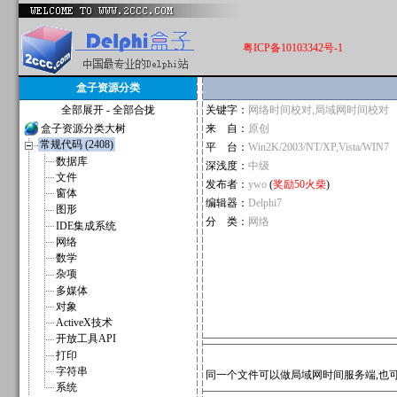
粤ICP备10103342号-1
盒子资源分类
全部展开
-
全部合拢
关键字：
网络时间校对,局域网时间校对
盒子资源分类大树
来 自：
原创
常规代码 (2408)
平 台：
Win2K/2003/NT/XP,Vista/WIN7
数据库
深浅度：
中级
文件
发布者：
ywo
(
奖励50火柴
)
窗体
编辑器：
Delphi7
图形
分 类：
网络
IDE集成系统
网络
数学
杂项
多媒体
对象
ActiveX技术
开放工具API
打印
字符串
同一个文件可以做局域网时间服务端,也可
系统