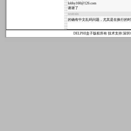
lobby160@126.com
谢谢了
neatrain
的确有中文乱码问题，尤其是在换行的时
DELPHI盒子版权所有 技术支持:深圳市麟