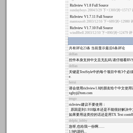
Richview V1.8 Full Source
sundayboys
2004/3/29 下+1369/浏+15717
Richview V1.7.11 Full Source
mantousoft
2003/12/16 下+689/浏+12980
Richview V1.7.10 Full Source
wind8bell
2003/12/10 下+890/浏+12479
评
共有评论23条 当前显示最后6条评论
delfan
控件本身支持中文且无乱码.请仔细看RVSt
delfan
关键是TextStyle中的每个项目中有3个必须设置的值:
e.
herui
请会使用richview1.8的朋友给个中文
xghyj@tom.com
tengo
richview建议不要使用：
原因是到1.910版本还是不能很好解决
如果要用这类控的话还是用TX Text cont
delphi_lobby
急呀,也给我一份啊.......
1.9的源码...