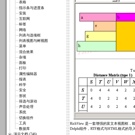
表格
指示条与进度条
安装
互联网
标签
网络
列表与选项框
列表视图与树视图
菜单
混合效果
杂项
面板
打印
属性编辑器
报表
科学
安全
形状
筛选与滚动
声音处理
系统
切换组件
工具
RichView 是一套增强的富文本视
数据库
Delphi组件，RTF格式与HTML格式的
演示文档 (746)