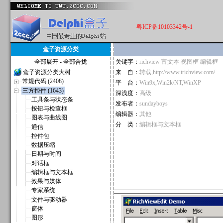
粤ICP备10103342号-1
盒子资源分类
全部展开
-
全部合拢
关键字：
richview 富文本 视图框 编辑框
盒子资源分类大树
来 自：
转载,http://www.trichview.com/
常规代码 (2408)
平 台：
Win9x,Win2k/NT,WinXP
三方控件 (1643)
深浅度：
高级
工具条与状态条
发布者：
sundayboys
按钮与检查框
编辑器：
其他
图表与曲线图
分 类：
编辑框与文本框
通信
控件包
数据压缩
日期与时间
对话框
编辑框与文本框
效果与媒体
专家系统
文件与驱动器
窗体
图形