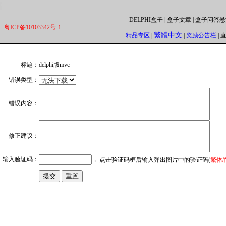
DELPHI盒子
|
盒子文章
|
盒子问答悬
粤ICP备10103342号-1
繁體中文
精品专区
|
|
奖励公告栏
|
标题：
delphi版mvc
错误类型：
错误内容：
修正建议：
输入验证码：
←点击验证码框后输入弹出图片中的验证码(
繁体/