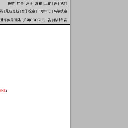
捐赠
|
广告
|
注册
|
发布
|
上传
|
关于我们
赏
|
最新更新
|
盒子检索
|
下载中心
|
高级搜索
直通车账号登陆
|
关闭GOOGLE广告
|
临时留言
简体
)