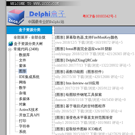
粤ICP备10103342号-1
盒子资源分类
全部展开
-
全部合拢
[
图形
]
屏幕取色器,支持FireMonKey颜色
ywo
2018/12/5 下载/浏览+163/19172
评论+5
盒子资源分类大树
[
图形
]
foxui界面完全适应win10 阴影
常规代码 (2408)
onlykingqc
2018/12/19 下载/浏览+421/26365
评论+5
数据库
文件
[
图形
]
DelphiZXingQRCode
cddd163
2017/7/13 下载/浏览+1322/20932
评论+5
窗体
图形
[
图形
]
函数功能图（图形控件）
IDE集成系统
tilly
2017/5/30 下载/浏览+420/12686
评论+12
网络
[
图形
]
fmx-listview-xe10应用
数学
ozhy1
2017/2/19 下载/浏览+265/9122
评论+0
杂项
[
图形
]
绘图软件钢笔工具探索
多媒体
ihanson
2016/11/18 下载/浏览+84/5450
评论+0
对象
[
图形
]
基于项目式的甘特图程序
ActiveX技术
tilly
2016/5/27 下载/浏览+326/10765
评论+4
开放工具API
[
图形
]
渐变色水平垂直支持范围渐变
打印
ozhy1
2016/1/25 下载/浏览+101/9681
评论+1
字符串
[
图形
]
提取软件图标 ICO格式
系统
wzyds1988
2015/10/22 下载/浏览+142/7629
评论+0