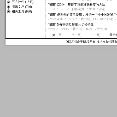
三方控件 (1643)
[
图形
]
GDI+中获得字符串准确长度的方法
演示文档 (746)
ozhy1
2015/10/29 下载/浏览+259/9067
评论+3
相关工具 (980)
[
图形
]
虚拟树的简单使用，只是一个小小的测试用
2285984301
2015/11/2 下载/浏览+139/11802
评论+2
[
图形
]
N分交错反转图片切换特效
ozhy1
2015/9/13 下载/浏览+202/9217
评论+0
第一页
上一页
下一页
最后
DELPHI盒子版权所有 技术支持:深圳市麟