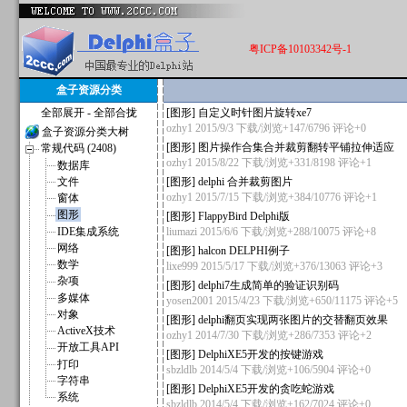
粤ICP备10103342号-1
盒子资源分类
全部展开
-
全部合拢
[
图形
]
自定义时针图片旋转xe7
ozhy1
2015/9/3 下载/浏览+147/6796
评论+0
盒子资源分类大树
[
图形
]
图片操作合集合并裁剪翻转平铺拉伸适应
常规代码 (2408)
ozhy1
2015/8/22 下载/浏览+331/8198
评论+1
数据库
文件
[
图形
]
delphi 合并裁剪图片
ozhy1
2015/7/15 下载/浏览+384/10776
评论+1
窗体
图形
[
图形
]
FlappyBird Delphi版
IDE集成系统
liumazi
2015/6/6 下载/浏览+288/10075
评论+8
网络
[
图形
]
halcon DELPHI例子
数学
lixe999
2015/5/17 下载/浏览+376/13063
评论+3
杂项
[
图形
]
delphi7生成简单的验证识别码
多媒体
yosen2001
2015/4/23 下载/浏览+650/11175
评论+5
对象
[
图形
]
delphi翻页实现两张图片的交替翻页效果
ActiveX技术
ozhy1
2014/7/30 下载/浏览+286/7353
评论+2
开放工具API
[
图形
]
DelphiXE5开发的按键游戏
打印
sbzldlb
2014/5/4 下载/浏览+106/5904
评论+0
字符串
[
图形
]
DelphiXE5开发的贪吃蛇游戏
系统
sbzldlb
2014/5/4 下载/浏览+162/7024
评论+0