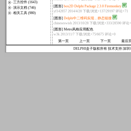
三方控件 (1643)
[
图形
]
box2D Delphi Package 2.3.0 Firemonkey
演示文档 (746)
yf142857
2014/4/20 下载/浏览+137/29197
评论+71
相关工具 (980)
[
图形
]
Delphi中二维码实现，静态链接
chineseswish
2013/10/28 下载/浏览+333/28590
评论+
[
图形
]
Metro风格应用配色
w3k
2013/11/7 下载/浏览+75/6675
评论+0
第一页
上一页
下一页
最后
DELPHI盒子版权所有 技术支持:深圳市麟