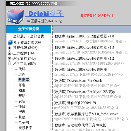
粤ICP备10103342号-1
盒子资源分类
全部展开
-
全部合拢
[
数据库
]
绿色sql2008R232位管理器 v1.8
hakwolf
2017/11/14 下载/浏览+708/16595
评论+5
盒子资源分类大树
[
数据库
]
绿色sql2008R264位管理器 v1.3
常规代码 (2408)
hakwolf
2017/3/19 下载/浏览+1030/20469
评论+11
三方控件 (1643)
演示文档 (746)
[
数据库
]
绿色sql2008R264位管理器 v1.2
hakwolf
2017/3/10 下载/浏览+110/12260
评论+7
相关工具 (980)
代码
[
数据库
]
绿色sql2008R264位管理器
组件
hakwolf
2017/3/5 下载/浏览+129/10926
评论+6
数据库
[
数据库
]
DataAssistant For Oracle
开发
ybj316
2017/1/19 下载/浏览+116/8397
评论+1
图形
[
数据库
]
DataAssistant For Mysql 2次更改
帮助
ybj316
2017/1/13 下载/浏览+180/7665
评论+0
安装
[
数据库
]
迷你SQL2000v1.29
项目
star5
2017/1/3 下载/浏览+886/14453
评论+4
报表
[
数据库
]
凯蒂数据库助手V1.0_forSqlserver
其他
bigboy2050
2016/8/10 下载/浏览+226/9835
评论+3
电子书
[
数据库
]
自动程序代码工具2004版
视频教学
fstar
2015/8/26 下载/浏览+516/11882
评论+1