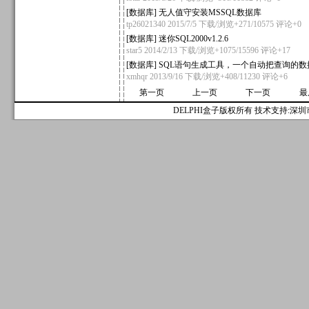
[
数据库
]
无人值守安装MSSQL数据库
tp26021340
2015/7/5 下载/浏览+271/10575
评论+0
[
数据库
]
迷你SQL2000v1.2.6
star5
2014/2/13 下载/浏览+1075/15596
评论+17
[
数据库
]
SQL语句生成工具，一个自动把查询的数
xmhqr
2013/9/16 下载/浏览+408/11230
评论+6
第一页
上一页
下一页
最
DELPHI盒子版权所有 技术支持:深圳市麟