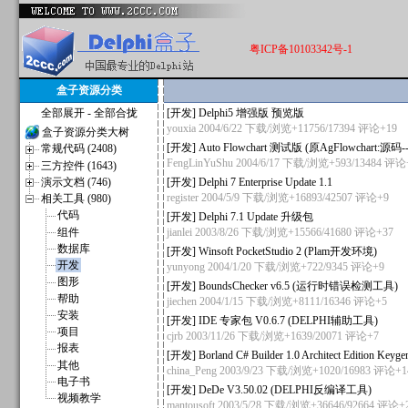
粤ICP备10103342号-1
盒子资源分类
全部展开
-
全部合拢
[
开发
]
Delphi5 增强版 预览版
youxia
2004/6/22 下载/浏览+11756/17394
评论+19
盒子资源分类大树
[
开发
]
Auto Flowchart 测试版 (原AgFlowchart:源
常规代码 (2408)
FengLinYuShu
2004/6/17 下载/浏览+593/13484
评论
三方控件 (1643)
演示文档 (746)
[
开发
]
Delphi 7 Enterprise Update 1.1
register
2004/5/9 下载/浏览+16893/42507
评论+9
相关工具 (980)
代码
[
开发
]
Delphi 7.1 Update 升级包
组件
jianlei
2003/8/26 下载/浏览+15566/41680
评论+37
数据库
[
开发
]
Winsoft PocketStudio 2 (Plam开发环境)
开发
yunyong
2004/1/20 下载/浏览+722/9345
评论+9
图形
[
开发
]
BoundsChecker v6.5 (运行时错误检测工具)
帮助
jiechen
2004/1/15 下载/浏览+8111/16346
评论+5
安装
[
开发
]
IDE 专家包 V0.6.7 (DELPHI辅助工具)
项目
cjrb
2003/11/26 下载/浏览+1639/20071
评论+7
报表
[
开发
]
Borland C# Builder 1.0 Architect Edition Ke
其他
china_Peng
2003/9/23 下载/浏览+1020/16983
评论+1
电子书
[
开发
]
DeDe V3.50.02 (DELPHI反编译工具)
视频教学
mantousoft
2003/5/28 下载/浏览+36646/92664
评论+