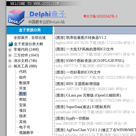
粤ICP备10103342号-1
盒子资源分类
全部展开
-
全部合拢
[
图形
]
凯蒂批量图片转换器V1.2
bigboy2050
2017/6/20 下载/浏览+172/12284
评论+2
盒子资源分类大树
[
图形
]
一大批XP风格的透明ICO文件
常规代码 (2408)
mstarsoft
2008/3/27 下载/浏览+26589/19971
评论+8
三方控件 (1643)
演示文档 (746)
[
图形
]
6500个图标资源 (ICO/JPG/GIF/PNG)
sohy
2007/7/16 下载/浏览+88875/33868
评论+25
相关工具 (980)
代码
[
图形
]
一些好看的ICON文件
组件
KingSpider
2007/6/27 下载/浏览+21222/29835
评论+
数据库
[
图形
]
BDS 主题图标增强版
开发
amooo
2007/2/8 下载/浏览+2628/15481
评论+4
图形
[
图形
]
GLaux.pas 完整版 (OpenGL辅助库)
帮助
mxymxy
1997/12/25 下载/浏览+1776/21589
评论+2
安装
[
图形
]
SuperData(速达) E3图标系列
项目
wyxdream
2005/1/19 下载/浏览+3893/19731
评论+4
报表
[
图形
]
Erp的一些图标
其他
zxm
2003/8/29 下载/浏览+6982/31897
评论+20
电子书
[
图形
]
AgFlowChart V2.0.1.2 (修正了在WIN98/M
视频教学
FengLinYuShu
2003/11/24 下载/浏览+961/13650
评论