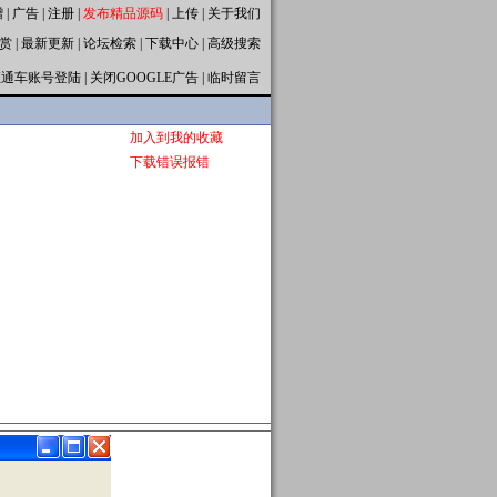
赠
|
广告
|
注册
|
发布精品源码
|
上传
|
关于我们
赏
|
最新更新
|
论坛检索
|
下载中心
|
高级搜索
直通车账号登陆
|
关闭GOOGLE广告
|
临时留言
加入到我的收藏
下载错误报错