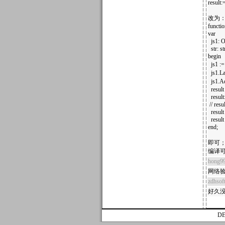
result:
改为
functio
var
js1: O
str: st
begin
js1 :=
js1.L
js1.
result
result:
// resu
result
result 
end;
即可
编译
hong9
网络验
zdhsof
好久
D