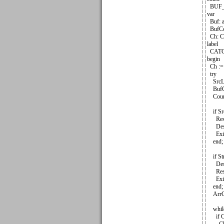
BUF_S
var
Buf: a
BufCou
Ch: C
label
CATC
begin
Ch := 
try
SrcLen
BufCo
Count
if Src
Resul
Dest 
Exit
end;
if Str
Dest 
Resul
Exit
end;
ArrCou
while 
if Cou