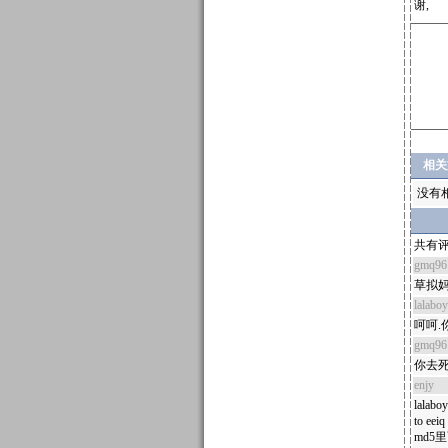
谢,
相关
没有
共有评
gmq96
草拟
lalaboy
呵呵.
gmq96
你去
enjy
lalab
to eeiq
md5