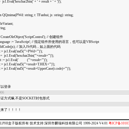
= js1.Eval('hexchar2bin(' + ' + result + ' + ')');
：
n QQmima(PWd: string; t: TFanhui; js: string): string;
leVariant;
ring;
 CreateOleObject('ScriptControl'); // 创建组件
anguage := 'JavaScript'; // 指定组件所使用的语言，也可以是VBScript
AddCode(js); // 加入JS代码，如上面的代码
 := js1.Eval('md5("'+PWd+'")');
= js1.Eval('hexchar2bin("'+result+'")');
lt := js1.Eval(' ("'+result+'")');
 := js1.Eval('md5("'+result+T.HEX+'")');
:= js1.Eval('md5("'+result+UpperCase(t.code)+'")');
；
可以登录
906
证方式嘛,不是SOCKET封包形式
t
没来了！！！！
ELPHI盒子版权所有 技术支持:深圳市麟瑞科技有限公司 1999-2024 V4.01
粤ICP备10103