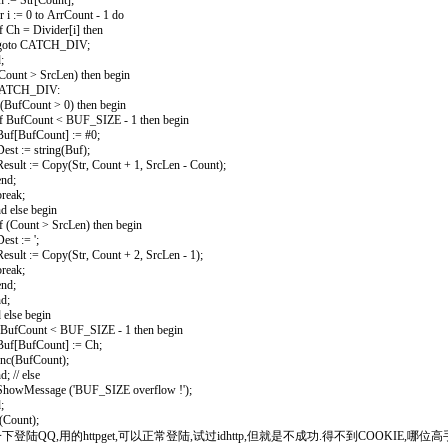
 Str[Count];
:= 0 to ArrCount - 1 do
 = Divider[i] then
 CATCH_DIV;
;
unt > SrcLen) then begin
CH_DIV:
ufCount > 0) then begin
fCount < BUF_SIZE - 1 then begin
ufCount] := #0;
:= string(Buf);
 := Copy(Str, Count + 1, SrcLen - Count);
d;
ak;
lse begin
ount > SrcLen) then begin
 := ';
 := Copy(Str, Count + 2, SrcLen - 1);
ak;
d;
;
lse begin
fCount < BUF_SIZE - 1 then begin
ufCount] := Ch;
BufCount);
// else
wMessage ('BUF_SIZE overflow !');
;
ount);
下登陆QQ,用的httpget,可以正常登陆,试过idhttp,但就是不成功.得不到COOKIE,哪