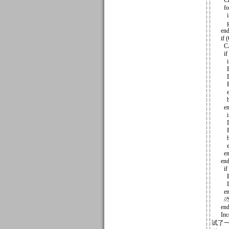
Ch :=
for i 
if Ch
goto
end
if (Co
CAT
if (B
if Bu
Buf[B
Dest 
Result
en
bre
end e
if (C
Dest
Result
bre
en
end
end e
if Bu
Buf[B
Inc(
end; 
//Sho
end
Inc(C
试了一