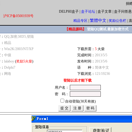
捐
DELPHI盒子
|
盒子论坛
|
盒子文章
|
盒子问答悬
沪ICP备05001939号
繁體中文
精品专区
|
|
奖励公告栏
|
【精品源码】
登陆QQ测试.最新加密方式
字：
QQ,加密,MD5,登陆
自：
精品
台：
Win2K/2003/NT/XP
下载所需：
5
火柴
度：
中级
完成时间：
2013/5/5
者：
lalaboy
(
奖励5火柴
)
发布时间：
2013/5/6
器：
Delphi7
语 种：
简体中文
类：
网络
下载浏览：
121/19236
登陆以后才能下载
用户名：
密 码：
自动登陆(30天有效)