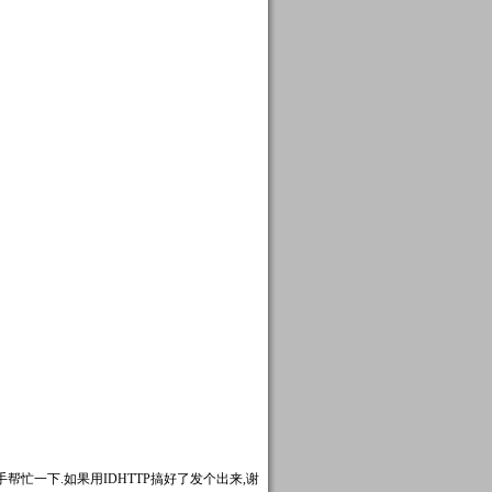
位高手帮忙一下.如果用IDHTTP搞好了发个出来,谢