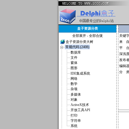
盒子资源分类
全部展开
-
全部合拢
关键
盒子资源分类大树
来 
常规代码 (2408)
平 
数据库
深浅
文件
发布
窗体
编辑
图形
分 
IDE集成系统
网络
数学
杂项
多媒体
对象
ActiveX技术
开放工具API
打印
字符串
系统