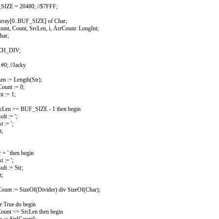
IZE = 20480; //$7FFF;
rray[0..BUF_SIZE] of Char;
nt, Count, SrcLen, i, ArrCount: LongInt;
har;
H_DIV;
#0; //Jacky
 := Length(Str);
unt := 0;
 := 1;
Len >= BUF_SIZE - 1 then begin
t := ';
:= ';
;
 = ' then begin
:= ';
t := Str;
;
nt := SizeOf(Divider) div SizeOf(Char);
True do begin
nt <= SrcLen then begin