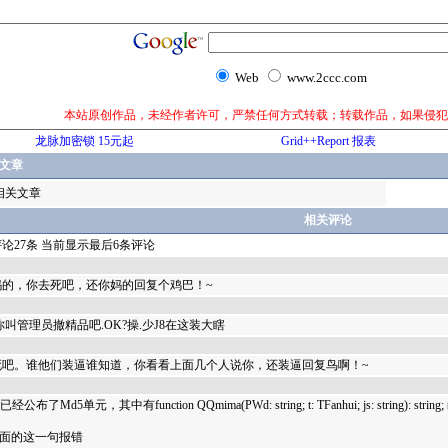
Web
www.2ccc.com
本站原创作品，未经作者许可，严禁任何方式转载；转载作品，如果侵犯
龙脉加密锁 15元起
Grid++Report 报表
文章
相关文章
相关评论
论27条 当前显示最后6条评论
妈的，你去死吧，还你妈的回复个鸡巴！~
你叫管理员撤精品吧.OK?操.少J8在这装大瞎
死吧。谁他们装逼谁知道，你看看上面几个人说你，还装逼回复鸟啊！~
oy已经公布了Md5单元，其中有function QQmima(PWd: string; t: TFanhui; js: string): strin
里面的这一句报错