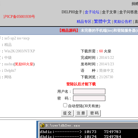
捐
DELPHI盒子
|
盒子论坛
|
盒子文章
|
盒子问答悬
沪ICP备05001939号
繁體中文
精品专区
|
|
奖励公告栏
|
【精品源码】
未完善的手机端(ios)和登陆服务器(io
字：
xe5 up2 ios+iocp
自：
精品
台：
Win2K/2003/NT/XP
下载所需：
60
火柴
度：
中级
完成时间：
2014/1/22
者：
msfm
(
奖励60火柴
)
发布时间：
2014/1/23
器：
Delphi7
语 种：
简体中文
类：
网络
下载浏览：
21/26730
登陆以后才能下载
用户名：
密 码：
自动登陆(30天有效)