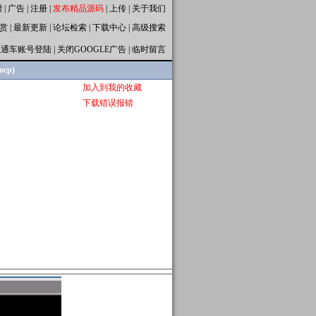
赠
|
广告
|
注册
|
发布精品源码
|
上传
|
关于我们
赏
|
最新更新
|
论坛检索
|
下载中心
|
高级搜索
直通车账号登陆
|
关闭GOOGLE广告
|
临时留言
cp)
加入到我的收藏
下载错误报错