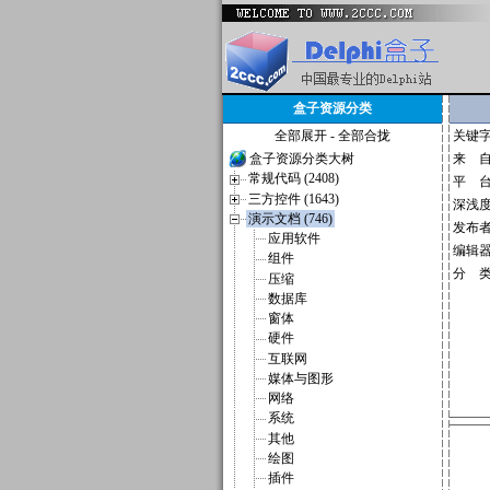
盒子资源分类
全部展开
-
全部合拢
关键
盒子资源分类大树
来 
常规代码 (2408)
平 
三方控件 (1643)
深浅
演示文档 (746)
发布
应用软件
编辑
组件
分 
压缩
数据库
窗体
硬件
互联网
媒体与图形
网络
系统
其他
绘图
插件