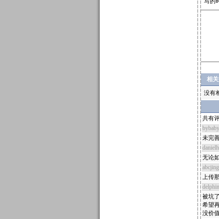
写的
相关
没有
共有评
bybab
未完
daniel
无论
abcjin
上传
delphi
被坑
希望
没价