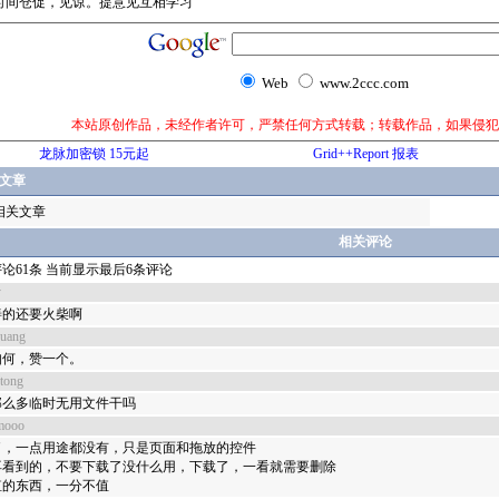
时间仓促，见谅。提意见互相学习
Web
www.2ccc.com
本站原创作品，未经作者许可，严禁任何方式转载；转载作品，如果侵犯
龙脉加密锁 15元起
Grid++Report 报表
文章
相关文章
相关评论
论61条 当前显示最后6条评论
y
善的还要火柴啊
huang
如何，赞一个。
gtong
那么多临时无用文件干吗
mooo
了，一点用途都没有，只是页面和拖放的控件
再看到的，不要下载了没什么用，下载了，一看就需要删除
值的东西，一分不值