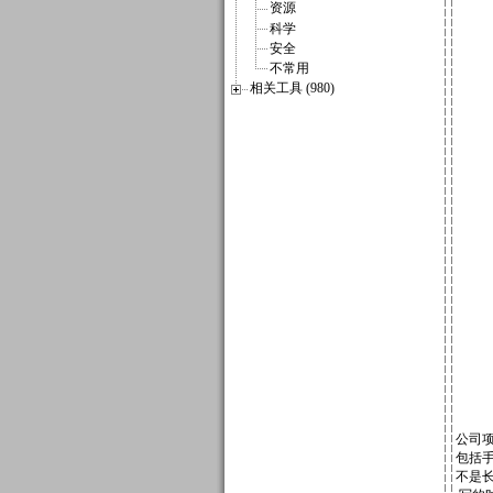
资源
科学
安全
不常用
相关工具 (980)
公司
包括手
不是长