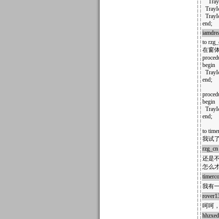
TrayIc
TrayIc
TrayIc
end;
iamdr
to rzg_
在窗体上
proced
begin
TrayIc
end;
proced
begin
TrayIc
end;
to time
我试了
rzg_cn
还是
怎么才
timerc
我有一
rover1
呵呵，
hhzxe