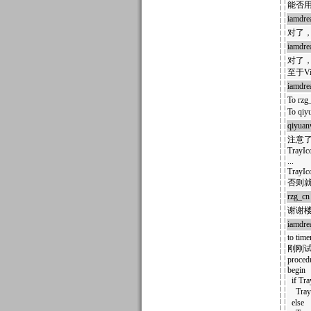
能否用于
iamdr
对了，将
iamdr
对了
至于V
iamdr
To r
To qi
qiyuan
注意了
TrayIc
...
TrayIc
否则
rzg_cn
谢谢
iamdr
to time
刚刚
proced
begin
if Tra
TrayI
else