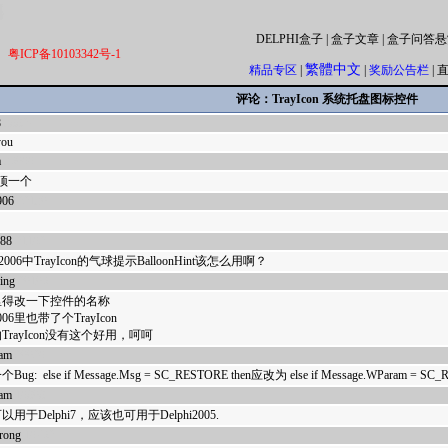
DELPHI盒子
|
盒子文章
|
盒子问答悬
粤ICP备10103342号-1
繁體中文
精品专区
|
|
奖励公告栏
|
评论：TrayIcon 系统托盘图标控件
8
38827
you
a
36099
顶一个
906
22130
688
21192
hi2006中TrayIcon的气球提示BalloonHint该怎么用啊？
king
20106
6里得改一下控件的名称
06里也带了个TrayIcon
的TrayIcon没有这个好用，呵呵
eam
20029
ug: else if Message.Msg = SC_RESTORE then应改为 else if Message.WParam = SC_
eam
19808
用于Delphi7，应该也可用于Delphi2005.
rong
19762