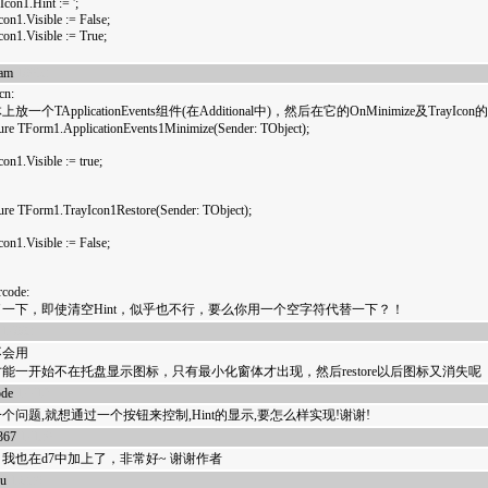
on1.Hint := ';
on1.Visible := False;
on1.Visible := True;
eam
18053
cn:
放一个TApplicationEvents组件(在Additional中)，然后在它的OnMinimize及TrayIc
ure TForm1.ApplicationEvents1Minimize(Sender: TObject);
on1.Visible := true;
ure TForm1.TrayIcon1Restore(Sender: TObject);
on1.Visible := False;
rcode:
一下，即使清空Hint，似乎也不行，要么你用一个空字符代替一下？！
17883
不会用
能一开始不在托盘显示图标，只有最小化窗体才出现，然后restore以后图标又消失呢
ode
17712
个问题,就想通过一个按钮来控制,Hint的显示,要怎么样实现!谢谢!
367
17130
我也在d7中加上了，非常好~ 谢谢作者
du
16339