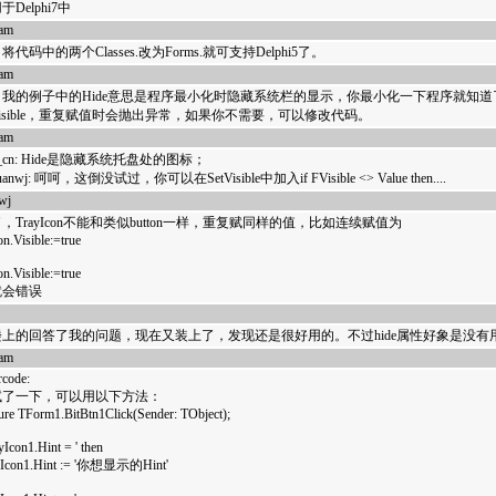
Delphi7中
eam
18752
代码中的两个Classes.改为Forms.就可支持Delphi5了。
eam
18598
，我的例子中的Hide意思是程序最小化时隐藏系统栏的显示，你最小化一下程序就知道
isible，重复赋值时会抛出异常，如果你不需要，可以修改代码。
eam
18576
zg_cn: Hide是隐藏系统托盘处的图标；
yuanwj: 呵呵，这倒没试过，你可以在SetVisible中加入if FVisible <> Value then....
wj
18475
，TrayIcon不能和类似button一样，重复赋同样的值，比如连续赋值为
on.Visible:=true
on.Visible:=true
就会错误
18365
楼上的回答了我的问题，现在又装上了，发现还是很好用的。不过hide属性好象是没
eam
18054
rcode:
试了一下，可以用以下方法：
ure TForm1.BitBtn1Click(Sender: TObject);
yIcon1.Hint = ' then
con1.Hint := '你想显示的Hint'