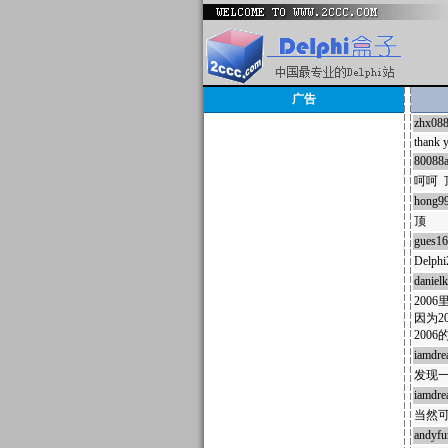
广告
zhx08
thank 
80088
呵呵 
hong9
顶
gues1
Delp
daniel
200
因为20
2006
iamdr
发现一个B
iamdr
当然可以
andyfu