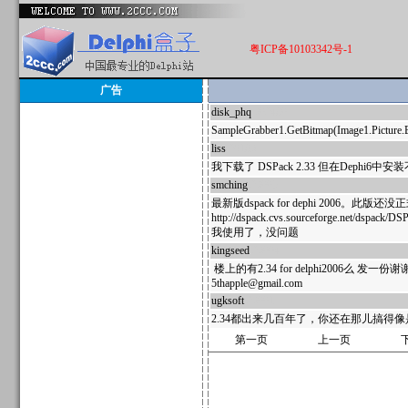
粤ICP备10103342号-1
广告
disk_phq
602480
SampleGrabber1.GetBitmap(Ima
liss
29186
我下载了 DSPack 2.33 但在Dephi6中
smching
26005
最新版dspack for dephi 2006。此版还
http://dspack.cvs.sourceforge.net/dspack/D
我使用了，没问题
kingseed
26004
楼上的有2.34 for delphi2006么 发一份谢
5thapple@gmail.com
ugksoft
26001
2.34都出来几百年了，你还在那儿搞得像是
第一页
上一页