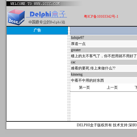
粤ICP备10103342号-1
广告
lizhijie97
38990
厚道一点
greater
29226
楼上的太不客气了，你不想用就不用好了
cac
28571
难看的要死.传上来做什么??
kinneng
28029
中看不中用的好东西
第一页
上一页
DELPHI盒子版权所有 技术支持:深圳市麟