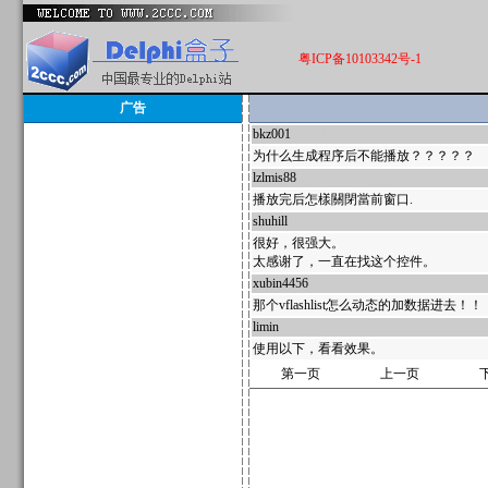
粤ICP备10103342号-1
广告
bkz001
32954
为什么生成程序后不能播放？？？？？
lzlmis88
32858
播放完后怎樣關閉當前窗口.
shuhill
32655
很好，很强大。
太感谢了，一直在找这个控件。
xubin4456
32568
那个vflashlist怎么动态的加数据进去！！
limin
32558
使用以下，看看效果。
第一页
上一页