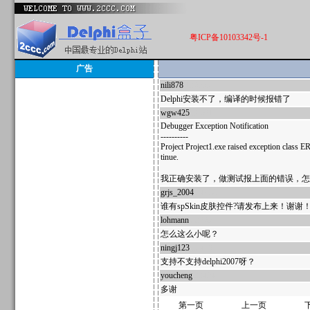
粤ICP备10103342号-1
广告
nili878
136555
Delphi安装不了，编译的时候报错了
wgw425
39601
Debugger Exception Notification
----------
Project Project1.exe raised exception class 
tinue.
我正确安装了，做测试报上面的错误，怎
grjs_2004
34758
谁有spSkin皮肤控件?请发布上来！谢谢
lohmann
33665
怎么这么小呢？
ningj123
33479
支持不支持delphi2007呀？
youcheng
33424
多谢
第一页
上一页