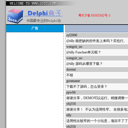
粤ICP备10103342号-1
广告
zyl2000
592428
@tilly 能把缺的控件发上来吗？买也行。
wangsir_uo
592186
@tilly Funchart单元呢？
wangsir_uo
592176
@tilly 源码从哪里下载？
doremi
592143
不错
greatname
592127
下载不了源码，怎么登录？
ppwhb
592103
谢谢分享，DEMO可以运行。稍微调整
ybj316
592101
谢谢分享！ 不认为适用性窄。 在很多地方
tilly
592100
适用性比较窄的一个小玩意，项目不了了之，部分BU
ybj316
592099