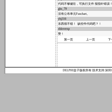
代码不够健壮，可执行文件 报指针错误
ghs_79
592098
没有公布单元Funchart。
ybj316
592097
东西很不错！ 缺控件代码吧？！
shloverxp
592096
赞！
第一页
上一页
下
DELPHI盒子版权所有 技术支持:深圳市麟