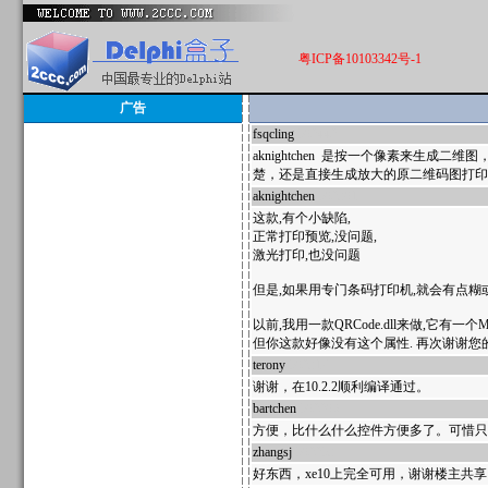
粤ICP备10103342号-1
广告
fsqcling
592442
aknightchen 是按一个像素来生
楚，还是直接生成放大的原二维码图打印清楚， 其
aknightchen
592391
这款,有个小缺陷,
正常打印预览,没问题,
激光打印,也没问题
但是,如果用专门条码打印机,就会有点糊
以前,我用一款QRCode.dll来做,它有一个
但你这款好像没有这个属性. 再次谢谢您
terony
592317
谢谢，在10.2.2顺利编译通过。
bartchen
592296
方便，比什么什么控件方便多了。可惜只
zhangsj
592253
好东西，xe10上完全可用，谢谢楼主共享