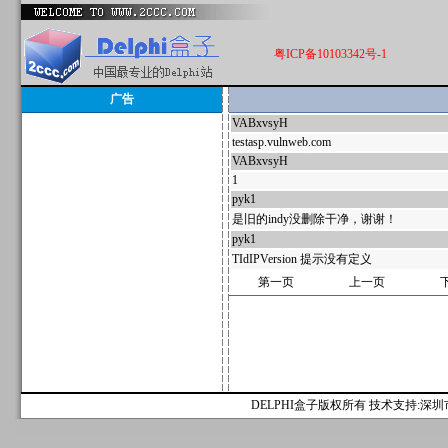
粤ICP备10103342号-1
广告
VABxvsyH
604214
testasp.vulnweb.com
VABxvsyH
604189
1
pyk1
592420
是旧的indy没删除干净，谢谢！
pyk1
592419
TIdIPVersion 提示没有定义
第一页
上一页
DELPHI盒子版权所有 技术支持:深圳市麟