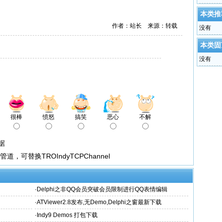
本类推
作者：站长 来源：转载
没有
本类固
没有
很棒
愤怒
搞笑
恶心
不解
数据
通讯管道，可替换TROIndyTCPChannel
·
Delphi之非QQ会员突破会员限制进行QQ表情编辑
·
ATViewer2.8发布,无Demo,Delphi之窗最新下载
·
Indy9 Demos 打包下载