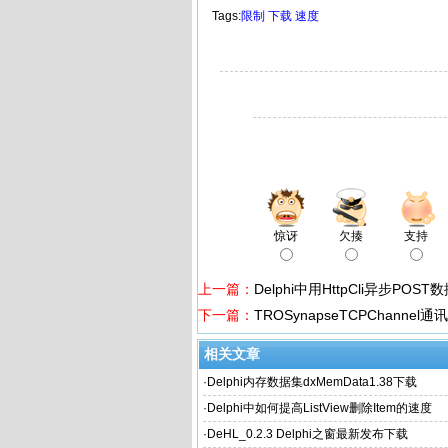
Tags:
限制
下载
速度
惊讶
欠揍
支持
上一篇：
Delphi中用HttpCli异步POST
下一篇：
TROSynapseTCPChannel
相关文章
·
Delphi内存数据集dxMemData1.38下载
·
Delphi中如何提高ListView删除Item的速度
·
DeHL_0.2.3 Delphi之窗最新发布下载