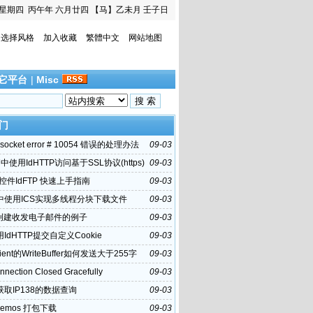
星期四
丙午年 六月廿四
【马】乙未月 壬子日
选择风格
加入收藏
繁體中文
网站地图
它平台
|
Misc
门
的socket error # 10054 错误的处理办法
09-03
i7中使用IdHTTP访问基于SSL协议(https)
09-03
0 控件IdFTP 快速上手指南
09-03
hi中使用ICS实现多线程分块下载文件
09-03
y创建收发电子邮件的例子
09-03
i用IdHTTP提交自定义Cookie
09-03
Client的WriteBuffer如何发送大于255字
09-03
nnection Closed Gracefully
09-03
hi获取IP138的数据查询
09-03
 Demos 打包下载
09-03