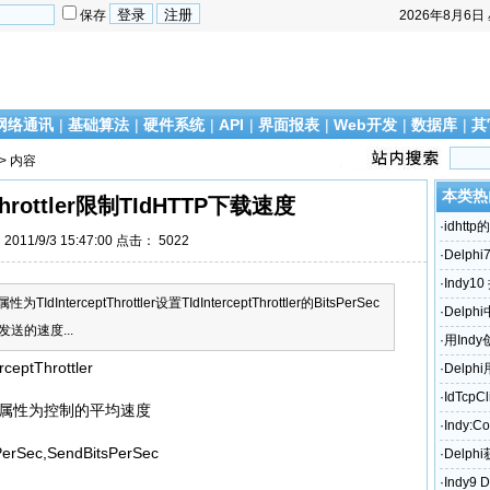
保存
2026年8月6日
网络通讯
|
基础算法
|
硬件系统
|
API
|
界面报表
|
Web开发
|
数据库
|
其
> 内容
本类热
tThrottler限制TIdHTTP下载速度
·
idhttp
011/9/3 15:47:00 点击：
5022
·
Delph
的网站
·
Indy1
为TIdInterceptThrottler设置TIdInterceptThrottler的BitsPerSec
·
Delp
送的速度...
·
用Ind
eptThrottler
·
Delph
·
IdTcp
PerSec属性为控制的平均速度
符？
·
Indy:Co
c,SendBitsPerSec
·
Delp
·
Indy9