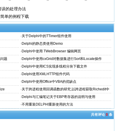
0054 错误的处理办法
erver简单的例程下载
·
关于Delphi中的TTimer组件使用
·
Delphi的静态类使用Demo
·
Delphi中使用 TWebBrowser 编辑网页
码问题
·
Delphi中使用cxGrid对数据集进行Sort和Locate操作
·
Delphi中使用ICS实现多线程分块下载文件
·
Delphi使用XMLHTTP组件代码
·
Delphi中使用Office中VBA的优缺点
ze
·
关于跨进程使用回调函数的研究,以跨进程获取Richedit中
RTF流为例
·
Delphi与汇编笔记关于EBP寄存器的说明与使用
·
不用重装DELPHI重新使用的方法
共有评论
0
条