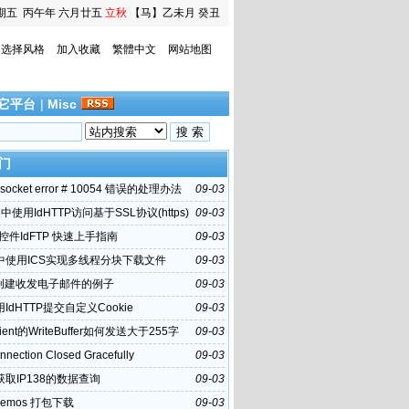
期五
丙午年 六月廿五
立秋
【马】乙未月 癸丑
日
选择风格
加入收藏
繁體中文
网站地图
它平台
|
Misc
门
的socket error # 10054 错误的处理办法
09-03
i7中使用IdHTTP访问基于SSL协议(https)
09-03
0 控件IdFTP 快速上手指南
09-03
hi中使用ICS实现多线程分块下载文件
09-03
y创建收发电子邮件的例子
09-03
i用IdHTTP提交自定义Cookie
09-03
Client的WriteBuffer如何发送大于255字
09-03
nnection Closed Gracefully
09-03
hi获取IP138的数据查询
09-03
 Demos 打包下载
09-03