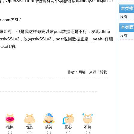
合，OpenSSL Library包含有两个动态链接库libeay32.dll和ssle
本类推
没有
an.com/SSL/
本类固
录即可，但是我这样做完以后post数据还是不行，发现idhttp
没有
vSSLv2，改为sslvSSLv3，post返回数据正常，yeah~仔细
cket1的。
作者：网络 来源：转载
很棒
愤怒
搞笑
恶心
不解