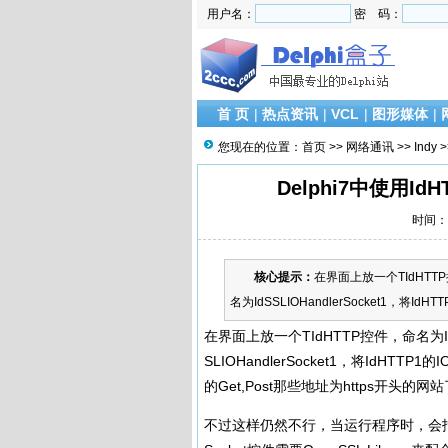
用户名：
密 码：
首 页
|
热点资讯
|
VCL
|
图形媒体
|
您现在的位置：
首页
>>
网络通讯
>>
Indy
>
Delphi7中使用Id
时间：2
核心提示：
在界面上放一个TIdHTTP控
名为IdSSLIOHandlerSocket1，将IdHTTP
在界面上放一个TIdHTTP控件，命名为IdHT
SLIOHandlerSocket1，将IdHTTP1
的Get,Post那些地址为https开头的网
不过这样仍然不行，当运行程序时，会报错“Could 