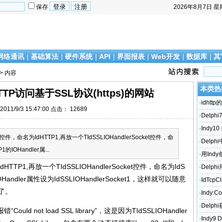
保存
2026年8月7日
星
网络通讯
|
基础算法
|
硬件系统
|
API
|
界面报表
|
Web开发
|
数据库
|
其
> 内容
本类热
HTTP访问基于SSL协议(https)的网站
·
idhttp
011/9/3 15:47:00 点击：
12689
·
Delph
的网站
·
Indy1
件，命名为IdHTTP1,再放一个TIdSSLIOHandlerSocket控件，命
·
Delp
1的IOHandler属...
·
用Ind
TP1,再放一个TIdSSLIOHandlerSocket控件，命名为IdS
·
Delph
的IOHandler属性设为IdSSLIOHandlerSocket1，这样就可以随意
·
IdTcp
站了。
符？
·
Indy:Co
·
Delp
not load SSL library”，这是因为TIdSSLIOHandler
·
Indy9