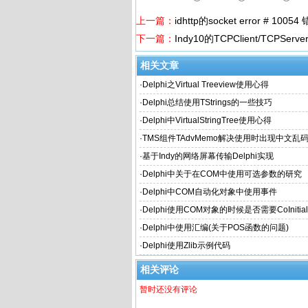
上一篇：
idhttp的socket error # 1
下一篇：
Indy10的TCPClient/TCPS
相关文章
·
Delphi之Virtual Treeview使用心得
·
Delphi总结使用TStrings的一些技巧
·
Delphi中VirtualStringTree使用心得
·
TMS组件TAdvMemo解决使用时出现中文乱
·
基于Indy的网络屏幕传输Delphi实现
·
Delphi中关于在COM中使用可选参数的研究
·
Delphi中COM自动化对象中使用事件
·
Delphi使用COM对象的时候是否需要CoInitiali
·
Delphi中使用汇编(关于POS函数的问题)
·
Delphi使用Zlib示例代码
相关评论
暂时还没有评论