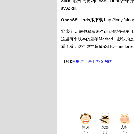
Socket控件需要OpenSSL Library来配
ay32.dll。
OpenSSL Indy版下载
http://indy.fulg
将这个rar解包释放两个dll到你的程序目
这里有个版本的选项Method，默认的是ssl
看了看，这个属性是IdSSLIOHandlerSo
Tags:
使用
访问
基于
协议
网站
惊讶
欠揍
支持