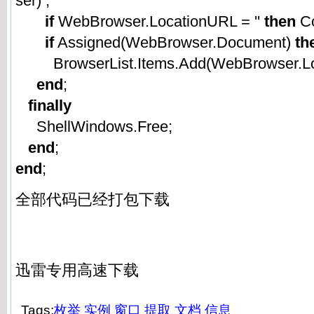
ser) ;
if
WebBrowser.LocationURL = ''
then
Co
if
Assigned(WebBrowser.Document)
th
BrowserList.Items.Add(WebBrowser.Loc
end
;
finally
ShellWindows.Free;
end
;
end
;
全部代码已经打包下载
迅雷专用高速下载
Tags:
枚举
实例
窗口
提取
文档
信息