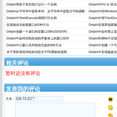
·
Delphi用原子表实现只运行一个实例
·
Delphi中For In 
·
Delphi从字符串中提取单词、从字符串中提取汉字的函数
·
Delphi中给Win
·
Delphi中ShellExecute调用打印文档
·
Delphi中用TXml
·
实现拖动无标题窗口的5种方法
·
Delphi实现界面
·
Delphi创建一个虚幻的层窗口(Win2000/XP)
·
Delphi中如何禁
·
Delphi中如何控制其他程序窗体上的窗口控件
·
Delphi利用钩子
·
Delphi中让窗口关闭按钮无效的6种方法
·
Delphi中创建一
·
关于系统系统待机的消息关于PE图标的提取
·
Delphi中实现磁盘信息类
相关评论
暂时还没有评论
发表我的评论
大名：