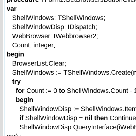
var
ShellWindows: TShellWindows;
ShellWindowDisp: IDispatch;
WebBrowser: IWebbrowser2;
Count: integer;
begin
BrowserList.Clear;
ShellWindows := TShellWindows.Create(
n
try
for
Count := 0
to
ShellWindows.Count - 
begin
ShellWindowDisp := ShellWindows.Item(
if
ShellWindowDisp =
nil then
Continue
ShellWindowDisp.QueryInterface(iWeb