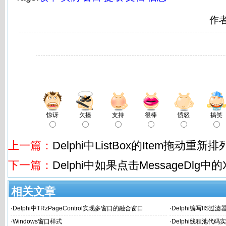
作
惊讶
欠揍
支持
很棒
愤怒
搞笑
上一篇：
Delphi中ListBox的Item拖动重新排
下一篇：
Delphi中如果点击MessageDlg
相关文章
·
Delphi中TRzPageControl实现多窗口的融合窗口
·
Delphi编写IIS过
·
Windows窗口样式
·
Delphi线程池代码