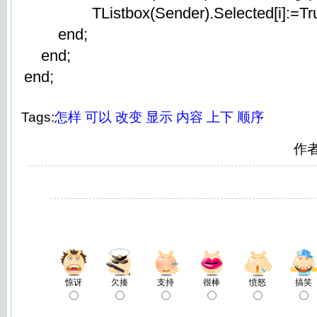
TListbox(Sender).Selected[i]:=T
end;
end;
end;
Tags:
怎样
可以
改变
显示
内容
上下
顺序
作
惊讶
欠揍
支持
很棒
愤怒
搞笑