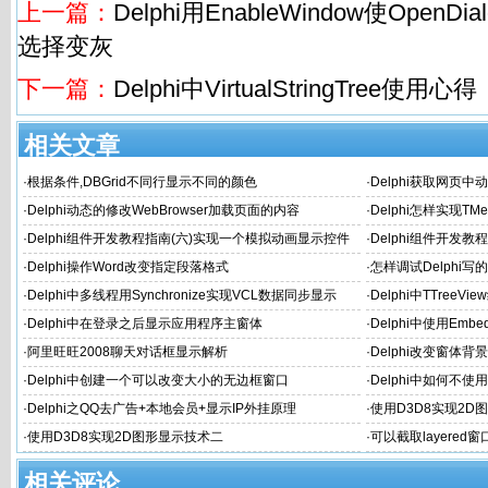
上一篇：
Delphi用EnableWindow使Open
选择变灰
下一篇：
Delphi中VirtualStringTree使用心得
相关文章
·
根据条件,DBGrid不同行显示不同的颜色
·
Delphi获取网页中
·
Delphi动态的修改WebBrowser加载页面的内容
·
Delphi怎样实现TMe
·
Delphi组件开发教程指南(六)实现一个模拟动画显示控件
·
Delphi组件开发
·
Delphi操作Word改变指定段落格式
·
怎样调试Delphi写
·
Delphi中多线程用Synchronize实现VCL数据同步显示
·
Delphi中TTreeV
·
Delphi中在登录之后显示应用程序主窗体
·
Delphi中使用Em
·
阿里旺旺2008聊天对话框显示解析
·
Delphi改变窗体
·
Delphi中创建一个可以改变大小的无边框窗口
·
Delphi中如何不使
·
Delphi之QQ去广告+本地会员+显示IP外挂原理
·
使用D3D8实现2D
·
使用D3D8实现2D图形显示技术二
·
可以截取layered
相关评论