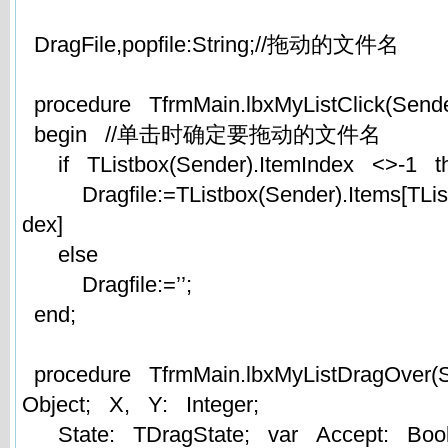
DragFile,popfile:String;//拖动的文件名
procedure TfrmMain.lbxMyListClick(Send
begin //单击时确定要拖动的文件名
if TListbox(Sender).ItemIndex <>-1 
Dragfile:=TListbox(Sender).Items[TList
dex]
else
Dragfile:=’’;
end;
procedure TfrmMain.lbxMyListDragOver(
Object; X, Y: Integer;
State: TDragState; var Accept: Boo