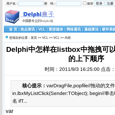
用户名：
密 码：
保存
首 页
|
热点资讯
|
VCL
|
图形媒体
|
网络通讯
|
基础算法
|
硬件系
您现在的位置：
首页
>>
VCL
>>
VCL
>> 内容
Delphi中怎样在listbox中拖
的上下顺序
时间：2011/9/3 16:25:00 点击
核心提示：
varDragFile,popfile//拖动的文
in.lbxMyListClick(Sender:TObject); be
名 ifT...
var