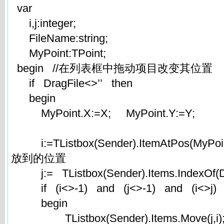
var
i,j:integer;
FileName:string;
MyPoint:TPoint;
begin //在列表框中拖动项目改变其位置
if DragFile<>’’ then
begin
MyPoint.X:=X; MyPoint.Y:=Y;
i:=TListbox(Sender).ItemAtPos(MyPoi
放到的位置
j:= TListbox(Sender).Items.IndexOf(D
if (i<>-1) and (j<>-1) and (i<>j)
begin
TListbox(Sender).Items.Move(j,i