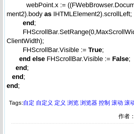
webPoint.x := ((FWebBrowser.Docu
ment2).body
as
IHTMLElement2).scrollLeft;
end
;
FHScrollBar.SetRange(0,MaxScrollWid
ClientWidth);
FHScrollBar.Visible :=
True
;
end
else
FHScrollBar.Visible :=
False
;
end
;
end
;
end
;
Tags:
自定
自定义
定义
浏览
浏览器
控制
滚动
滚
作者