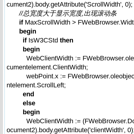
cument2).body.getAttribute('ScrollWidth', 0);
//总宽度大于显示宽度,出现滚动条
if
MaxScrollWidth > FWebBrowser.Wid
begin
if
IsW3CStd
then
begin
WebClientWidth := FWebBrowser.oleob
cumentelement.ClientWidth;
webPoint.x := FWebBrowser.oleobject
ntelement.ScrollLeft;
end
else
begin
WebClientWidth := (FWebBrowser.D
ocument2).body.getAttribute('clientWidth', 0)