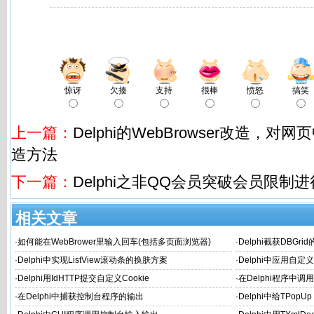
惊讶
欠揍
支持
很棒
愤怒
搞笑
上一篇：
Delphi的WebBrowser改造，对网
造方法
下一篇：
Delphi之非QQ会员突破会员限制
相关文章
·
如何能在WebBrower里输入回车(包括多页面浏览器)
·
Delphi截获DBGr
·
Delphi中实现ListView滚动条的换肤方案
·
Delphi中应用自定
·
Delphi用IdHTTP提交自定义Cookie
·
在Delphi程序中
·
在Delphi中捕获控制台程序的输出
·
Delphi中给TPop