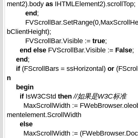
ment2).body
as
IHTMLElement2).scrollTop;
end
;
FVScrollBar.SetRange(0,MaxScrollHei
bClientHeight);
FVScrollBar.Visible :=
true
;
end
else
FVScrollBar.Visible :=
False
;
end
;
if
(FScrollBars = ssHorizontal)
or
(FScrol
n
begin
if
IsW3CStd
then
//如果是W3C标准
MaxScrollWidth := FWebBrowser.oleobj
mentelement.ScrollWidth
else
MaxScrollWidth := (FWebBrowser.Do