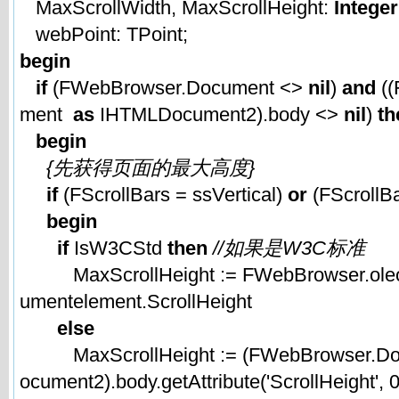
MaxScrollWidth, MaxScrollHeight:
Integer
webPoint: TPoint;
begin
if
(FWebBrowser.Document <>
nil
)
and
((
ment
as
IHTMLDocument2).body <>
nil
)
th
begin
{先获得页面的最大高度}
if
(FScrollBars = ssVertical)
or
(FScrollB
begin
if
IsW3CStd
then
//如果是W3C标准
MaxScrollHeight := FWebBrowser.oleob
umentelement.ScrollHeight
else
MaxScrollHeight := (FWebBrowser.D
ocument2).body.getAttribute('ScrollHeight', 0