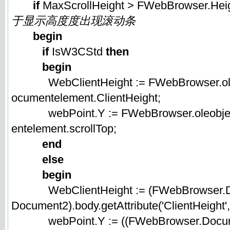
if
MaxScrollHeight > FWebBrowser.He
于显示高度度出现滚动条
begin
if
IsW3CStd
then
begin
WebClientHeight := FWebBrowser.oleo
ocumentelement.ClientHeight;
webPoint.Y := FWebBrowser.oleobjec
entelement.scrollTop;
end
else
begin
WebClientHeight := (FWebBrowser.
Document2).body.getAttribute('ClientHeight',
webPoint.Y := ((FWebBrowser.Docu