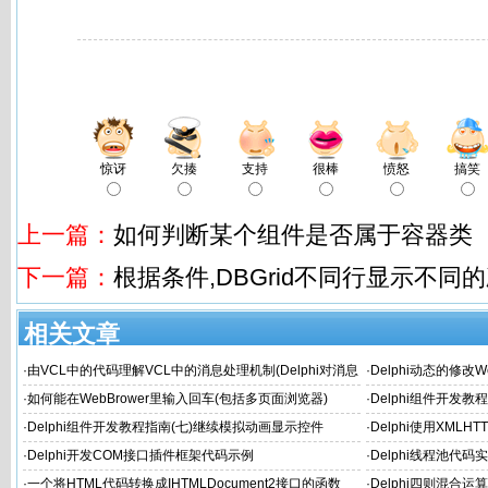
惊讶
欠揍
支持
很棒
愤怒
搞笑
上一篇：
如何判断某个组件是否属于容器类
下一篇：
根据条件,DBGrid不同行显示不同
相关文章
·
由VCL中的代码理解VCL中的消息处理机制(Delphi对消息
·
Delphi动态的修改W
机的封装)
·
如何能在WebBrower里输入回车(包括多页面浏览器)
·
Delphi组件开发
·
Delphi组件开发教程指南(七)继续模拟动画显示控件
·
Delphi使用XMLH
·
Delphi开发COM接口插件框架代码示例
·
Delphi线程池代码
·
一个将HTML代码转换成IHTMLDocument2接口的函数
·
Delphi四则混合