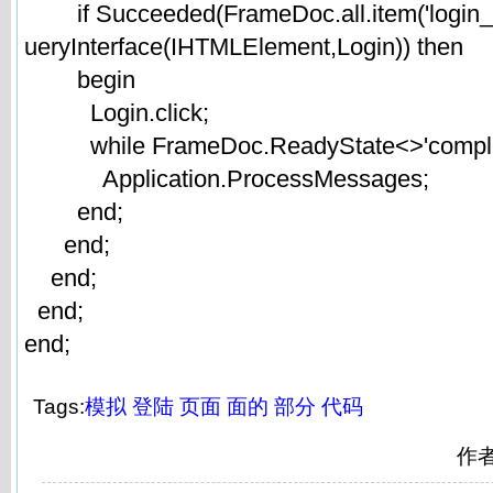
if Succeeded(FrameDoc.all.item('login_b
ueryInterface(IHTMLElement,Login)) then
begin
Login.click;
while FrameDoc.ReadyState<>'comple
Application.ProcessMessages;
end;
end;
end;
end;
end;
Tags:
模拟
登陆
页面
面的
部分
代码
作