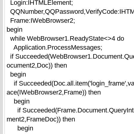
Login:IHTMLElement;
QQNumber,QQPassword,VerifyCode:IHTML
Frame:IWebBrowser2;
begin
while WebBrowser1.ReadyState<>4 do
Application.ProcessMessages;
if Succeeded(WebBrowser1.Document.Que
ocument2,Doc)) then
begin
if Succeeded(Doc.all.item('login_frame',va
ace(IWebBrowser2,Frame)) then
begin
if Succeeded(Frame.Document.QueryInt
ment2,FrameDoc)) then
begin