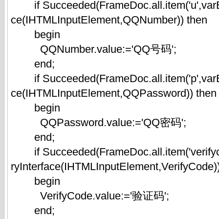
if Succeeded(FrameDoc.all.item('u',varE
ce(IHTMLInputElement,QQNumber)) then
begin
QQNumber.value:='QQ号码';
end;
if Succeeded(FrameDoc.all.item('p',varE
ce(IHTMLInputElement,QQPassword)) then
begin
QQPassword.value:='QQ密码';
end;
if Succeeded(FrameDoc.all.item('verify
ryInterface(IHTMLInputElement,VerifyCode)
begin
VerifyCode.value:='验证码';
end;