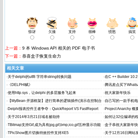
惊讶
欠揍
支持
很棒
愤怒
搞笑
上一篇：
9 本 Windows API 相关的 PDF 电子书
下一篇：
恭喜盒子恢复生命力
相关文章
·
关于delphi的utf8 字符串string转换问题
·
在C ++ Builder 1
·
《DELPHI赋》
·
腾讯差点买下What
·
使用http.sys，让delphi 的多层服务飞起来
·
祝大家新年快乐
·
【MyBean-开源框架】进行简单的逻辑插件(演示在控制台
·
自己写的一款手机电
中应用)
希望得到大家认可和
·
Delphi报表控件王者争夺：QuickReport VS FastReport
·
Project Anarchy 概
·
关于2014年3月21日域名被劫持
·
如何让32位编译的
·
TBitmap支持Gif,成为具有jpg,gif,bmp,ico,gif五种显示功能
·
盒子恭祝大家新年快
的图片控件
·
TPicShow图片切换特效控件支持XE5
·
关于12月16日网