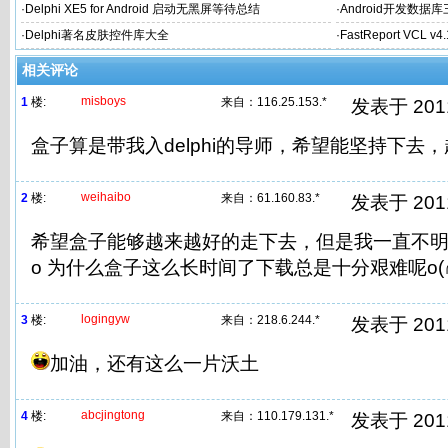
·
Delphi XE5 for Android 启动无黑屏等待总结
·
Android开发数据库
·
Delphi著名皮肤控件库大全
·
FastReport VCL v
相关评论
misboys
1
楼:
来自：
116.25.153.*
发表于 2011/
盒子算是带我入delphi的导师，希望能坚持下去
weihaibo
2
楼:
来自：
61.160.83.*
发表于 2011/
希望盒子能够越来越好的走下去，但是我一直不明白
o 为什么盒子这么长时间了下载总是十分艰难呢o(∩
logingyw
3
楼:
来自：
218.6.244.*
发表于 2011/
加油，还有这么一片沃土
abcjingtong
4
楼:
来自：
110.179.131.*
发表于 2011/