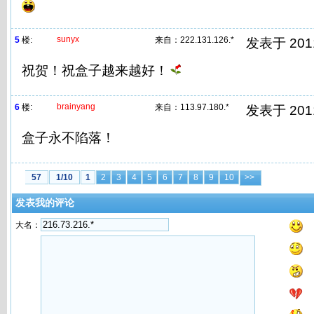
sunyx
5
楼:
来自：
222.131.126.*
发表于 2011/
祝贺！祝盒子越来越好！
brainyang
6
楼:
来自：
113.97.180.*
发表于 2011/
盒子永不陷落！
57
1/10
1
2
3
4
5
6
7
8
9
10
>>
发表我的评论
大名：