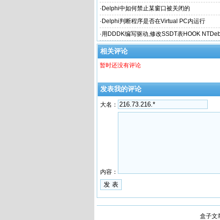
·
Delphi中如何禁止某窗口被关闭的
·
Delphi判断程序是否在Virtual PC内运行
·
用DDDK编写驱动,修改SSDT表HOOK NTDebug
ocess函数
相关评论
暂时还没有评论
发表我的评论
大名：
内容：
盒子文