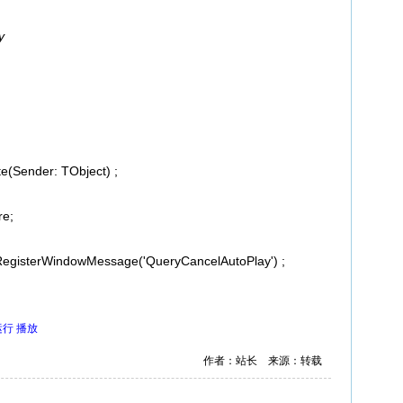
y
(Sender: TObject) ;
re;
gisterWindowMessage('QueryCancelAutoPlay') ;
运行
播放
作者：站长 来源：转载