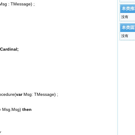
sg : TMessage) ;
本类推
没有
本类固
没有
Cardinal;
ocedure(
var
Msg: TMessage) ;
= Msg.Msg)
then
y