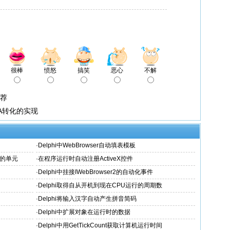
很棒
愤怒
搞笑
恶心
不解
推荐
29A转化的实现
·
Delphi中WebBrowser自动填表模板
需的单元
·
在程序运行时自动注册ActiveX控件
·
Delphi中挂接IWebBrowser2的自动化事件
·
Delphi取得自从开机到现在CPU运行的周期数
·
Delphi将输入汉字自动产生拼音简码
·
Delphi中扩展对象在运行时的数据
·
Delphi中用GetTickCount获取计算机运行时间