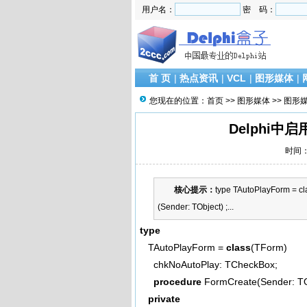
用户名：
密 码：
首 页
|
热点资讯
|
VCL
|
图形媒体
|
您现在的位置：
首页
>>
图形媒体
>>
图形
Delphi
时间：2
核心提示：
type TAutoPlayForm = c
(Sender: TObject) ;...
type
TAutoPlayForm =
class
(TForm)
chkNoAutoPlay: TCheckBox;
procedure
FormCreate(Sender: TOb
private