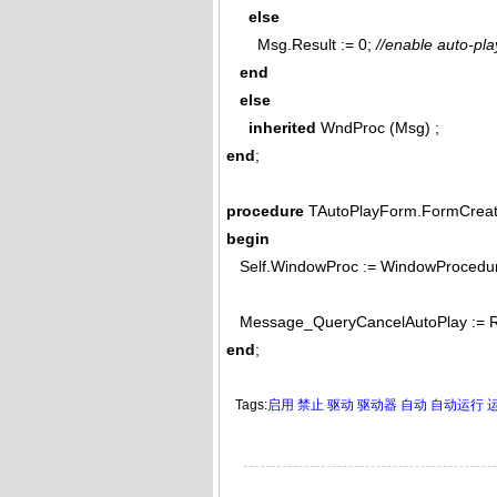
else
Msg.Result := 0;
//enable auto-pla
end
else
inherited
WndProc (Msg) ;
end
;
procedure
TAutoPlayForm.FormCreate
begin
Self.WindowProc := WindowProcedu
Message_QueryCancelAutoPlay := Re
end
;
Tags:
启用
禁止
驱动
驱动器
自动
自动运行