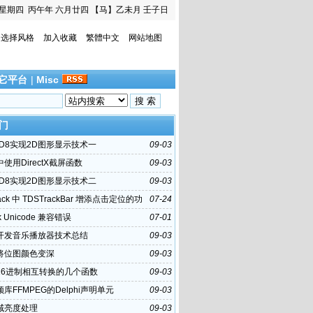
星期四
丙午年 六月廿四
【马】乙未月 壬子日
选择风格
加入收藏
繁體中文
网站地图
它平台
|
Misc
门
3D8实现2D图形显示技术一
09-03
i中使用DirectX截屏函数
09-03
3D8实现2D图形显示技术二
09-03
ck 中 TDSTrackBar 增添点击定位的功
07-24
k Unicode 兼容错误
07-01
hi开发音乐播放器技术总结
09-03
hi将位图颜色变深
09-03
16进制相互转换的几个函数
09-03
库FFMPEG的Delphi声明单元
09-03
域亮度处理
09-03