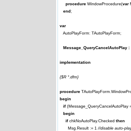
procedure
WindowProcedure(
var
M
end
;
var
AutoPlayForm: TAutoPlayForm;
Message_QueryCancelAutoPlay : 
implementation
{$R *.dfm}
procedure
TAutoPlayForm.WindowPr
begin
if
(Message_QueryCancelAutoPlay 
begin
if
chkNoAutoPlay.Checked
then
Msg.Result := 1
//disable auto-pla