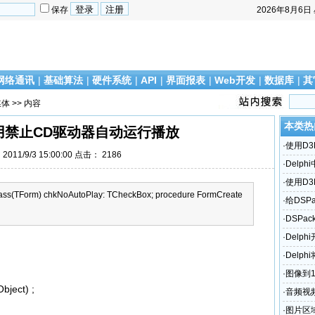
保存
2026年8月6日
网络通讯
|
基础算法
|
硬件系统
|
API
|
界面报表
|
Web开发
|
数据库
|
其
媒体
>> 内容
本类热
中启用禁止CD驱动器自动运行播放
·
使用D
011/9/3 15:00:00 点击：
2186
·
Delph
·
使用D
lass(TForm) chkNoAutoPlay: TCheckBox; procedure FormCreate
·
给DSPa
能
·
DSPac
·
Delp
·
Delp
·
图像到
ject) ;
·
音频视频
·
图片区