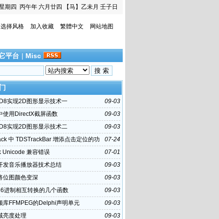
星期四
丙午年 六月廿四
【马】乙未月 壬子日
选择风格
加入收藏
繁體中文
网站地图
它平台
|
Misc
门
3D8实现2D图形显示技术一
09-03
i中使用DirectX截屏函数
09-03
3D8实现2D图形显示技术二
09-03
ck 中 TDSTrackBar 增添点击定位的功
07-24
k Unicode 兼容错误
07-01
hi开发音乐播放器技术总结
09-03
hi将位图颜色变深
09-03
16进制相互转换的几个函数
09-03
库FFMPEG的Delphi声明单元
09-03
域亮度处理
09-03