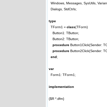
Windows, Messages, SysUtils, Variant
Dialogs, StdCtrls;
type
TForm1 =
class
(TForm)
Button1: TButton;
Button2: TButton;
procedure
Button1Click(Sender: TO
procedure
Button2Click(Sender: TO
end
;
var
Form1: TForm1;
implementation
{$R *.dfm}