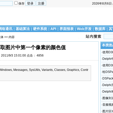
保存
2026年8月6日
网络通讯
|
基础算法
|
硬件系统
|
API
|
界面报表
|
Web开发
|
数据库
|
其
媒体
>> 内容
本类热
如何获取图片中第一个像素的颜色值
·
使用D
011/9/3 15:01:00 点击：
4856
·
Delph
·
使用D
 Windows, Messages, SysUtils, Variants, Classes, Graphics, Contr
·
给DSPa
能
·
DSPac
·
Delp
·
Delp
·
图像到
·
音频视频
·
图片区