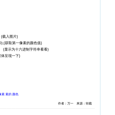
; {载入图片}
0
);{获取第一像素的颜色值}
]); {显示为十六进制字符串看看}
用窗体呈现一下}
像素
素的
颜色
作者：万一 来源：转载