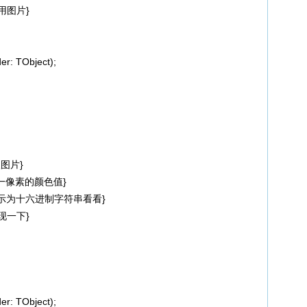
试用图片}
r: TObject);
载入图片}
第一像素的颜色值}
); {显示为十六进制字符串看看}
呈现一下}
r: TObject);