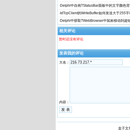
件上
·
Delphi中自画TStatusBar面板中的文字颜
·
IdTcpClient的WriteBuffer如何发送大于255
·
Delphi中获取TWebBrowser中鼠标移动到超
相关评论
暂时还没有评论
发表我的评论
大名：
内容：
盒子文