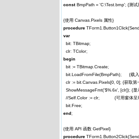
const
BmpPath = 'C:\Test.bmp'
; {测
{使用 Canvas.Pixels 属性}
procedure
TForm1.Button1Click(Sende
var
bit: TBitmap;
clr: TColor;
begin
bit := TBitmap.Create;
bit.LoadFromFile(BmpPath); {
clr := bit.Canvas.Pixels[0
, 0
]; {获取
ShowMessageFmt('$%.6x'
, [clr]
//Self.Color := clr; {可用窗体
bit.Free;
end
;
{使用 API 函数 GetPixel}
procedure
TForm1.Button2Click(Sende