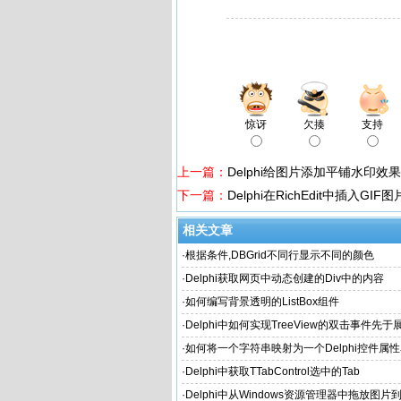
惊讶
欠揍
支持
上一篇：
Delphi给图片添加平铺水印效果
下一篇：
Delphi在RichEdit中插入GI
相关文章
·
根据条件,DBGrid不同行显示不同的颜色
·
Delphi获取网页中动态创建的Div中的内容
·
如何编写背景透明的ListBox组件
·
Delphi中如何实现TreeView的双击事件先
·
如何将一个字符串映射为一个Delphi控件属
·
Delphi中获取TTabControl选中的Tab
·
Delphi中从Windows资源管理器中拖放图片到