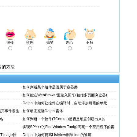
很棒
愤怒
搞笑
恶心
不解
F图片的方法
·
如何判断某个组件是否属于容器类
·
如何能在WebBrower里输入回车(包括多页面浏览器)
·
Delphi中如何让控件在编译时，自动添加所需的单元
于展开事件发生
·
如何动态克隆Delphi窗体
性名
·
如何判断一个控件(TControl)是否是动态创建出来的
·
实现SPY++的FindWindow Tool的高亮一个应用程序的窗
体或内部Object的边缘
TImage控
·
Delphi中如何提高ListView删除Item的速度