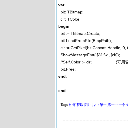
var
bit: TBitmap;
clr: TColor;
begin
bit := TBitmap.Create;
bit.LoadFromFile(BmpPath)
clr := GetPixel(bit.Canvas.Handle, 0
, 
ShowMessageFmt('$%.6x'
, [clr
//Self.Color := clr; {可
bit.Free;
end
;
end
.
Tags:
如何
获取
图片
片中
第一
第一个
一个