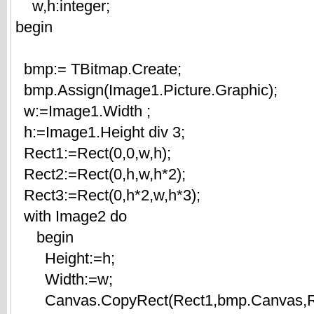
w,h:integer;
begin
bmp:= TBitmap.Create;
bmp.Assign(Image1.Picture.Graphic);
w:=Image1.Width ;
h:=Image1.Height div 3;
Rect1:=Rect(0,0,w,h);
Rect2:=Rect(0,h,w,h*2);
Rect3:=Rect(0,h*2,w,h*3);
with Image2 do
begin
Height:=h;
Width:=w;
Canvas.CopyRect(Rect1,bmp.Canvas,Re