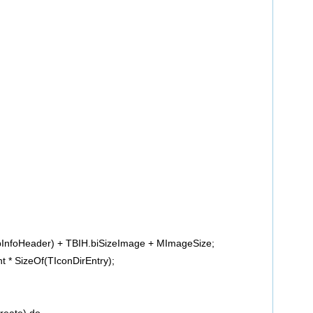
oHeader) + TBIH.biSizeImage + MImageSize;
 SizeOf(TIconDirEntry);