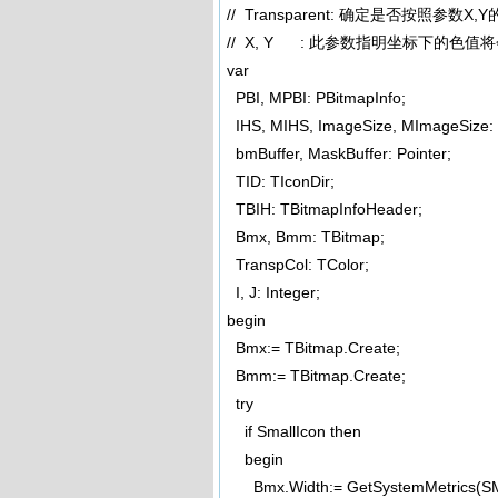
// Transparent: 确定是否按照参数
// X, Y : 此参数指明坐标下的色
var
PBI, MPBI: PBitmapInfo;
IHS, MIHS, ImageSize, MImageSize:
bmBuffer, MaskBuffer: Pointer;
TID: TIconDir;
TBIH: TBitmapInfoHeader;
Bmx, Bmm: TBitmap;
TranspCol: TColor;
I, J: Integer;
begin
Bmx:= TBitmap.Create;
Bmm:= TBitmap.Create;
try
if SmallIcon then
begin
Bmx.Width:= GetSystemMetrics(