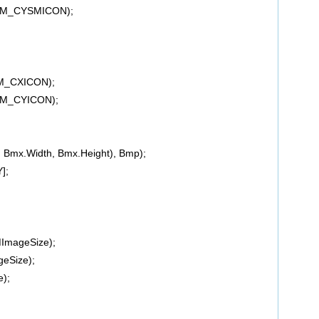
SM_CYSMICON);
M_CXICON);
SM_CYICON);
Bmx.Width, Bmx.Height), Bmp);
];
ImageSize);
eSize);
);