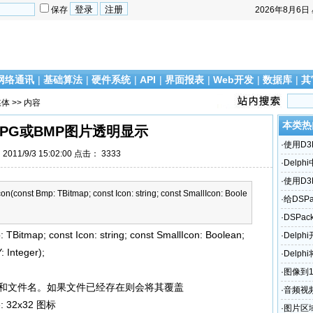
保存
2026年8月6日
网络通讯
|
基础算法
|
硬件系统
|
API
|
界面报表
|
Web开发
|
数据库
|
其
媒体
>> 内容
本类热
PG或BMP图片透明显示
·
使用D
011/9/3 15:02:00 点击：
3333
·
Delph
·
使用D
(const Bmp: TBitmap; const Icon: string; const SmallIcon: Boole
·
给DSPa
能
·
DSPac
Bitmap; const Icon: string; const SmallIcon: Boolean;
·
Delp
: Integer);
·
Delp
·
图像到
件全路径和文件名。如果文件已经存在则会将其覆盖
·
音频视频
se: 32x32 图标
·
图片区