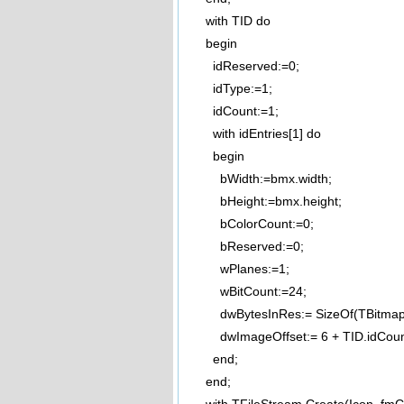
with TID do
begin
idReserved:=0;
idType:=1;
idCount:=1;
with idEntries[1] do
begin
bWidth:=bmx.width;
bHeight:=bmx.height;
bColorCount:=0;
bReserved:=0;
wPlanes:=1;
wBitCount:=24;
dwBytesInRes:= SizeOf(TBitmapInf
dwImageOffset:= 6 + TID.idCount *
end;
end;