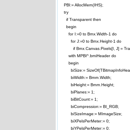
PBI:= AllocMem(IHS);
try
if Transparent then
begin
for I:=0 to Bmx.Width-1 do
for J:=0 to Bmx.Height-1 do
if Bmx.Canvas.Pixels[I, J] = Transp
with MPBI^.bmiHeader do
begin
biSize:= SizeOf(TBitmapInfoHead
biWidth:= Bmm.Width;
biHeight:= Bmm.Height;
biPlanes:= 1;
biBitCount:= 1;
biCompression:= BI_RGB;
biSizeImage:= MImageSize;
biXPelsPerMeter:= 0;
biYPelsPerMeter:= 0;