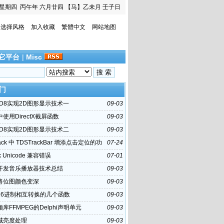
星期四
丙午年 六月廿四
【马】乙未月 壬子日
选择风格
加入收藏
繁體中文
网站地图
它平台
|
Misc
门
3D8实现2D图形显示技术一
09-03
i中使用DirectX截屏函数
09-03
3D8实现2D图形显示技术二
09-03
ck 中 TDSTrackBar 增添点击定位的功
07-24
k Unicode 兼容错误
07-01
hi开发音乐播放器技术总结
09-03
hi将位图颜色变深
09-03
16进制相互转换的几个函数
09-03
库FFMPEG的Delphi声明单元
09-03
域亮度处理
09-03