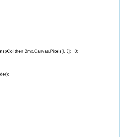
Col then Bmx.Canvas.Pixels[I, J]:= 0;
er);