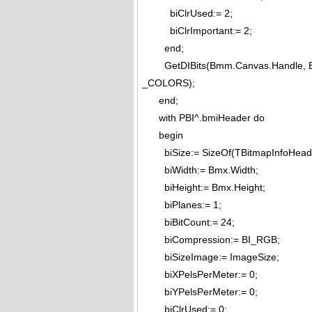
biClrUsed:= 2;
biClrImportant:= 2;
end;
GetDIBits(Bmm.Canvas.Handle, Bmm
_COLORS);
end;
with PBI^.bmiHeader do
begin
biSize:= SizeOf(TBitmapInfoHeade
biWidth:= Bmx.Width;
biHeight:= Bmx.Height;
biPlanes:= 1;
biBitCount:= 24;
biCompression:= BI_RGB;
biSizeImage:= ImageSize;
biXPelsPerMeter:= 0;
biYPelsPerMeter:= 0;
biClrUsed:= 0;