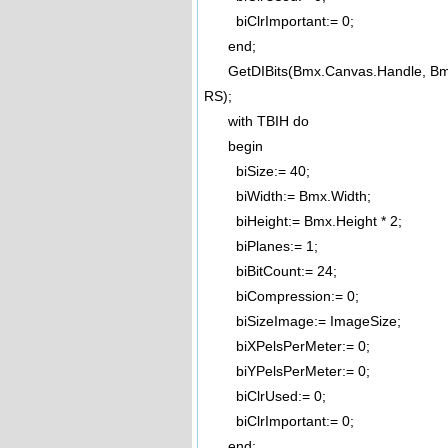
biClrImportant:= 0;
end;
GetDIBits(Bmx.Canvas.Handle, Bmx.
RS);
with TBIH do
begin
biSize:= 40;
biWidth:= Bmx.Width;
biHeight:= Bmx.Height * 2;
biPlanes:= 1;
biBitCount:= 24;
biCompression:= 0;
biSizeImage:= ImageSize;
biXPelsPerMeter:= 0;
biYPelsPerMeter:= 0;
biClrUsed:= 0;
biClrImportant:= 0;
end;