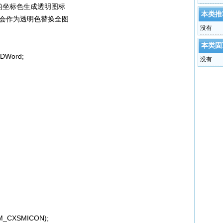
X,Y的坐标色生成透明图标
本类推
值将会作为透明色替换全图
没有
本类固
 DWord;
没有
SM_CXSMICON);