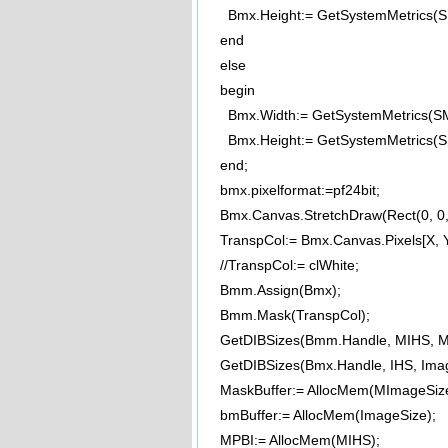
Bmx.Height:= GetSystemMetrics(
end
else
begin
Bmx.Width:= GetSystemMetrics(S
Bmx.Height:= GetSystemMetrics(
end;
bmx.pixelformat:=pf24bit;
Bmx.Canvas.StretchDraw(Rect(0, 0, 
TranspCol:= Bmx.Canvas.Pixels[X, Y
//TranspCol:= clWhite;
Bmm.Assign(Bmx);
Bmm.Mask(TranspCol);
GetDIBSizes(Bmm.Handle, MIHS, M
GetDIBSizes(Bmx.Handle, IHS, Imag
MaskBuffer:= AllocMem(MImageSize
bmBuffer:= AllocMem(ImageSize);
MPBI:= AllocMem(MIHS);