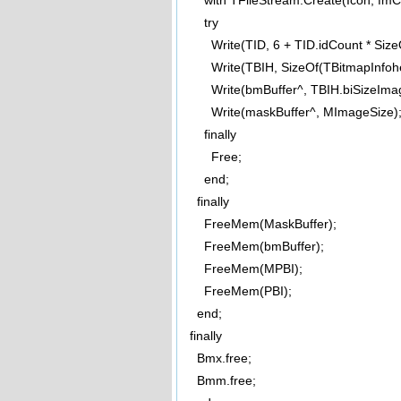
with TFileStream.Create(Icon, fmC
try
Write(TID, 6 + TID.idCount * SizeOf
Write(TBIH, SizeOf(TBitmapInfohe
Write(bmBuffer^, TBIH.biSizeImag
Write(maskBuffer^, MImageSize)
finally
Free;
end;
finally
FreeMem(MaskBuffer);
FreeMem(bmBuffer);
FreeMem(MPBI);
FreeMem(PBI);
end;
finally
Bmx.free;
Bmm.free;