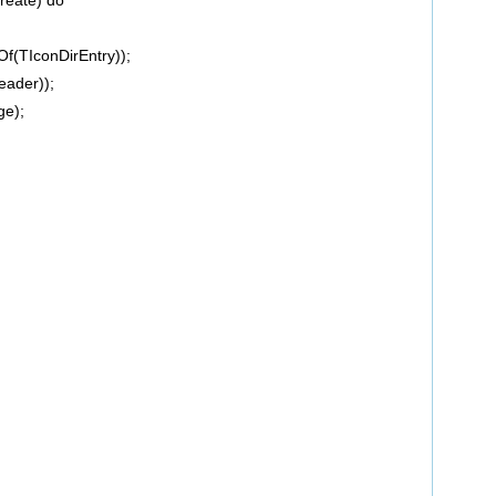
reate) do
(TIconDirEntry));
ader));
e);
;