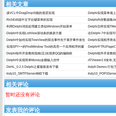
相关文章
·
谈VCL中DragDrop功能的底层实现
·
Delphi实现菜单项
·
RichEdit选中文字右键菜单的实现
·
Delphi内存数据集dx
·
利用Delphi消息处理建立类似Windows开始菜单
·
Delphi怎样实现TMe
·
Delphi中实现ListView滚动条的换肤方案
·
在Delphi 7中
·
Delphi中如何实现TreeView的双击事件先于展开事件发生
·
Delphi实现程序类
·
实现SPY++的FindWindow Tool的高亮一个应用程序的窗
·
Delphi中TRzPa
体或内部Object的边缘
·
Delphi组件开发教程指南(五)实现类QQ的编辑框
·
Delphi组件开发
·
Delphi中实现简单Money金额输入控件
·
ATViewer2.8发布
·
DeHL_0.2.3 Delphi之窗最新发布下载
·
Indy9 Demos 打包
·
Indy10_SMTPServer例程下载
·
Indy10_POP3Ser
相关评论
暂时还没有评论
发表我的评论