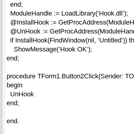
end;
ModuleHandle := LoadLibrary(’Hook.dll’);
@InstallHook := GetProcAddress(ModuleHand
@UnHook := GetProcAddress(ModuleHandl
if InstallHook(FindWindow(nil, ’Untitled’)) t
ShowMessage(’Hook OK’);
end;
procedure TForm1.Button2Click(Sender: TOb
begin
UnHook
end;
end.