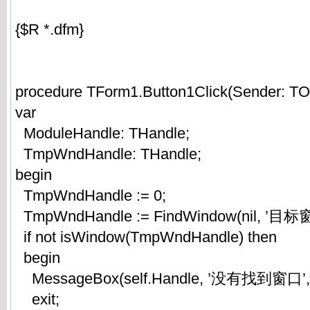
{$R *.dfm}
procedure TForm1.Button1Click(Sender: TOb
var
ModuleHandle: THandle;
TmpWndHandle: THandle;
begin
TmpWndHandle := 0;
TmpWndHandle := FindWindow(nil, ’目
if not isWindow(TmpWndHandle) then
begin
MessageBox(self.Handle, ’没有找到窗口’, ’!
exit;