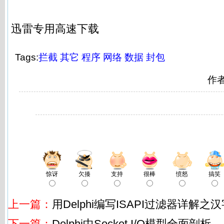
迅雷专用高速下载
Tags:
拦截
其它
程序
网络
数据
封包
作
惊讶
欠揍
支持
很棒
愤怒
搞笑
上一篇：
用Delphi编写ISAPI过滤器详解之
下一篇：
Delphi中Socket I/O模型全面剖析