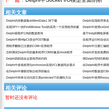
相关文章
·
Delphi内存数据集dxMemData1.38下载
·
Delphi实现程序类
·
实现SPY++的FindWindow Tool的高亮一个应用程序的窗
·
Delphi中使用cxGr
体或内部Object的边缘
·
Delphi获取IP138的数据查询
·
基于Indy的网络屏幕
·
Delphi中用HttpCli异步POST数据
·
在程序运行时自动注册A
·
用程序删除已注册的COM+应用程序
·
Delphi中注册汇编程序集
·
怎样调试Delphi写的服务程序COM对象及Hook程序
·
Delphi开发的免费
·
Delphi四则混合运算程序的代码
·
用Delphi写MIS类
·
Delphi中多线程用Synchronize实现VCL数据同步显示
·
在Delphi程序中
·
在Delphi中捕获控制台程序的输出
·
Delphi对数据进行
·
Delphi中跨单元访问其它类protected下的属性方法
·
Delphi中使用Reso
相关评论
暂时还没有评论