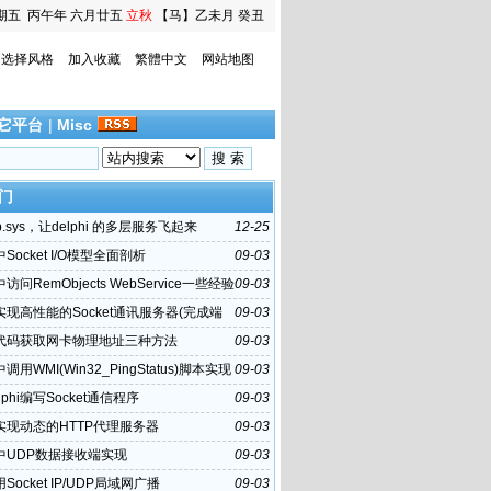
期五
丙午年 六月廿五
立秋
【马】乙未月 癸丑
日
选择风格
加入收藏
繁體中文
网站地图
它平台
|
Misc
门
p.sys，让delphi 的多层服务飞起来
12-25
i中Socket I/O模型全面剖析
09-03
i中访问RemObjects WebService一些经验
09-03
hi实现高性能的Socket通讯服务器(完成端
09-03
CP)
hi代码获取网卡物理地址三种方法
09-03
i中调用WMI(Win32_PingStatus)脚本实现
09-03
令
lphi编写Socket通信程序
09-03
hi实现动态的HTTP代理服务器
09-03
hi中UDP数据接收端实现
09-03
i用Socket IP/UDP局域网广播
09-03