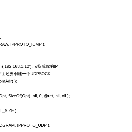
包
_RAW, IPPROTO_ICMP );
dr(’192.168.1.12’); //换成你的IP
下面还要创建一个UDPSOCK
omAdr) );
izeOf(Opt), nil, 0, @ret, nil, nil );
_SIZE );
K_DGRAM, IPPROTO_UDP );