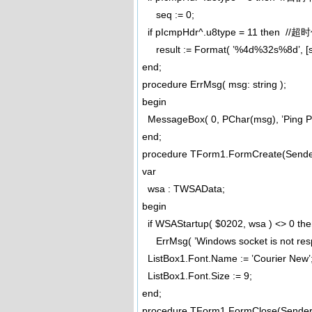
seq := 0;
if pIcmpHdr^.u8type = 11 then 
result := Format( ’%4d%32s%8d’, [seq,
end;
procedure ErrMsg( msg: string );
begin
MessageBox( 0, PChar(msg), ’Ping 
end;
procedure TForm1.FormCreate(Sender
var
wsa : TWSAData;
begin
if WSAStartup( $0202, wsa ) <> 0 th
ErrMsg( ’Windows socket is not resp
ListBox1.Font.Name := ’Courier New’
ListBox1.Font.Size := 9;
end;
procedure TForm1.FormClose(Sender: 