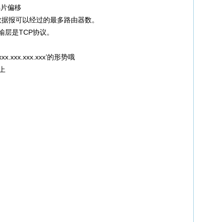
its片偏移
置了数据报可以经过的最多路由器数。
示传输层是TCP协议。
xx.xxx.xxx.xxx’的形势哦
同上