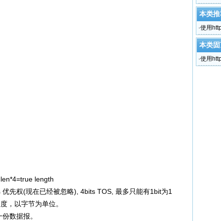
本类推
·
使用htt
本类固
·
使用htt
len*4=true length
 3bits 优先权(现在已经被忽略), 4bits TOS, 最多只能有1bit为1
数据报的长度，以字节为单位。
每一份数据报。