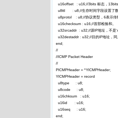
u16offset : u16;//3bits 标志，13b
u8ttl : u8;//生存时间字段设
u8protol : u8;//协议类型，6表
u16checksum : u16;//首部检验和。
u32srcaddr : u32;//源IP地址，不是‘x
u32destaddr : u32;//目的IP地址，
end;
//
//ICMP Packet Header
//
PICMPHeader = ^YICMPHeader;
YICMPHeader = record
u8type : u8;
u8code : u8;
u16chksum : u16;
u16id : u16;
u16seq : u16;
end;