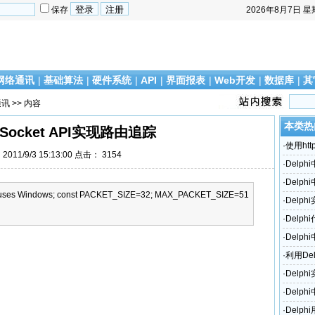
保存
2026年8月7日
星
网络通讯
|
基础算法
|
硬件系统
|
API
|
界面报表
|
Web开发
|
数据库
|
其
通讯
>> 内容
本类热
用Socket API实现路由追踪
·
使用htt
011/9/3 15:13:00 点击：
3154
·
Delph
·
Delph
ce uses Windows; const PACKET_SIZE=32; MAX_PACKET_SIZE=51
·
Delp
口模型IO
·
Delp
·
Delph
PING命
·
利用De
·
Delp
·
Delp
·
Delph