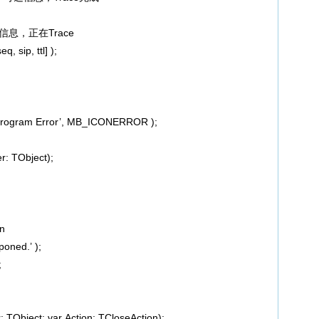
//超时信息，正在Trace
 sip, ttl] );
Program Error’, MB_ICONERROR );
: TObject);
en
oned.’ );
;
TObject; var Action: TCloseAction);