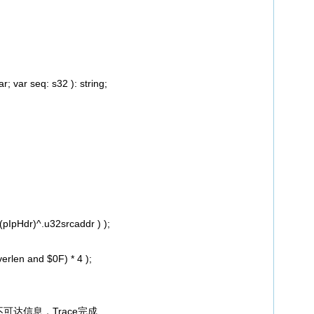
 var seq: s32 ): string;
pIpHdr)^.u32srcaddr ) );
rlen and $0F) * 4 );
//目的不可达信息，Trace完成