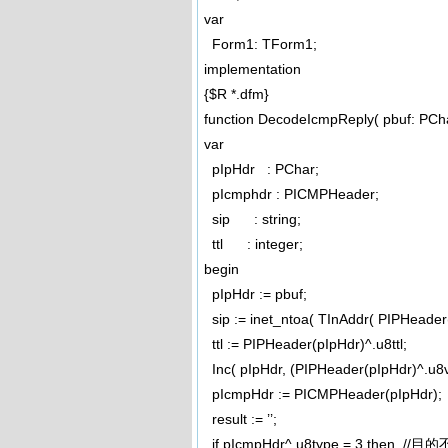
var
Form1: TForm1;
implementation
{$R *.dfm}
function DecodeIcmpReply( pbuf: PChar;
var
pIpHdr : PChar;
pIcmphdr : PICMPHeader;
sip : string;
ttl : integer;
begin
pIpHdr := pbuf;
sip := inet_ntoa( TInAddr( PIPHeader(
ttl := PIPHeader(pIpHdr)^.u8ttl;
Inc( pIpHdr, (PIPHeader(pIpHdr)^.u8ve
pIcmpHdr := PICMPHeader(pIpHdr);
result := ’’;
if pIcmpHdr^.u8type = 3 then 