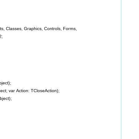
s, Classes, Graphics, Controls, Forms,
2;
ect);
; var Action: TCloseAction);
ject);