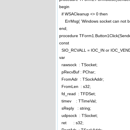
begin
if WSACleanup <> 0 then
ErrMsg( ’Windows socket can not be 
end;
procedure TForm1.Button1Click(Sende
const
SIO_RCVALL = IOC_IN or IOC_VEND
var
rawsock : TSocket;
pRecvBuf : PChar;
FromAdr : TSockAddr;
FromLen : s32;
fd_read : TFDSet;
timev : TTimeVal;
sReply : string;
udpsock : TSocket;
ret : s32;