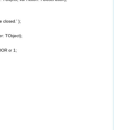
closed.’ );
r: TObject);
OR or 1;