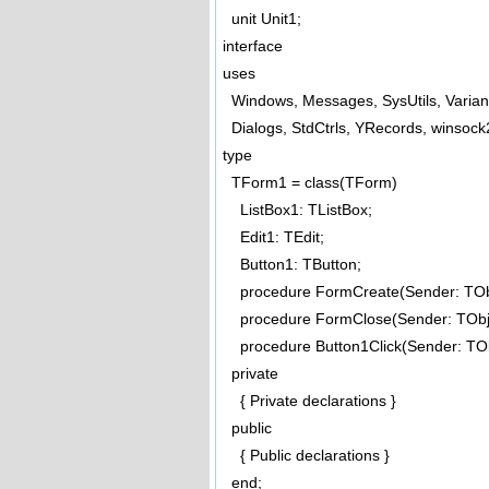
unit Unit1;
interface
uses
Windows, Messages, SysUtils, Variant
Dialogs, StdCtrls, YRecords, winsock
type
TForm1 = class(TForm)
ListBox1: TListBox;
Edit1: TEdit;
Button1: TButton;
procedure FormCreate(Sender: TObj
procedure FormClose(Sender: TObject
procedure Button1Click(Sender: TOb
private
{ Private declarations }
public
{ Public declarations }
end;