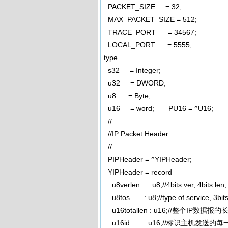
PACKET_SIZE = 32;
MAX_PACKET_SIZE = 512;
TRACE_PORT = 34567;
LOCAL_PORT = 5555;
type
s32 = Integer;
u32 = DWORD;
u8 = Byte;
u16 = word; PU16 = ^U16;
//
//IP Packet Header
//
PIPHeader = ^YIPHeader;
YIPHeader = record
u8verlen : u8;//4bits ver, 4bits len, 
u8tos : u8;//type of service,
u16totallen : u16;//整个IP
u16id : u16;//标识主机发送的