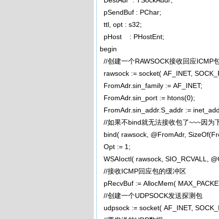
DestAdr : TSockAddr;
pSendBuf : PChar;
ttl, opt : s32;
pHost : PHostEnt;
begin
//创建一个RAWSOCK接收回应ICMP
rawsock := socket( AF_INET, SOCK
FromAdr.sin_family := AF_INET;
FromAdr.sin_port := htons(0);
FromAdr.sin_addr.S_addr := inet_ad
//如果不bind就无法接收包了~~~因为
bind( rawsock, @FromAdr, SizeOf(Fr
Opt := 1;
WSAIoctl( rawsock, SIO_RCVALL, @Opt, S
//接收ICMP回应包的缓冲区
pRecvBuf := AllocMem( MAX_PACKET
//创建一个UDPSOCK发送探测包
udpsock := socket( AF_INET, SOC